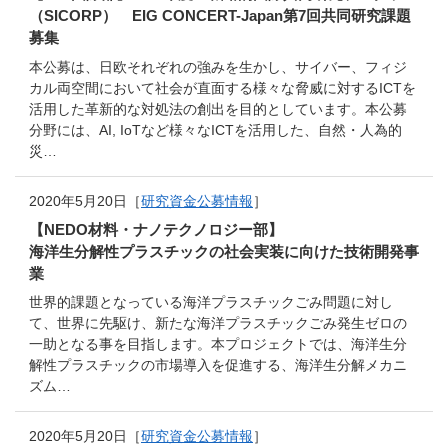
（SICORP） EIG CONCERT-Japan第7回共同研究課題
募集
本公募は、日欧それぞれの強みを生かし、サイバー、フィジ
カル両空間において社会が直面する様々な脅威に対するICTを
活用した革新的な対処法の創出を目的としています。本公募
分野には、AI, IoTなど様々なICTを活用した、自然・人為的
災…
2020年5月20日［
研究資金公募情報
］
【NEDO材料・ナノテクノロジー部】
海洋生分解性プラスチックの社会実装に向けた技術開発事
業
世界的課題となっている海洋プラスチックごみ問題に対し
て、世界に先駆け、新たな海洋プラスチックごみ発生ゼロの
一助となる事を目指します。本プロジェクトでは、海洋生分
解性プラスチックの市場導入を促進する、海洋生分解メカニ
ズム…
2020年5月20日［
研究資金公募情報
］