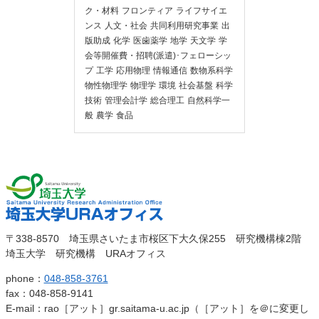
ク・材料
フロンティア
ライフサイエ
ンス
人文・社会
共同利用研究事業
出
版助成
化学
医歯薬学
地学
天文学
学
会等開催費・招聘(派遣)･フェローシッ
プ
工学
応用物理
情報通信
数物系科学
物性物理学
物理学
環境
社会基盤
科学
技術
管理会計学
総合理工
自然科学一
般
農学
食品
埼玉大
埼玉大学URAオ
〒338-8570 埼玉県さいたま市桜区下大久保255 研究機構棟2階
学
埼玉大学 研究機構 URAオフィス
フィス
phone：
048-858-3761
fax：048-858-9141
E-mail：rao［アット］gr.saitama-u.ac.jp（［アット］を＠に変更し