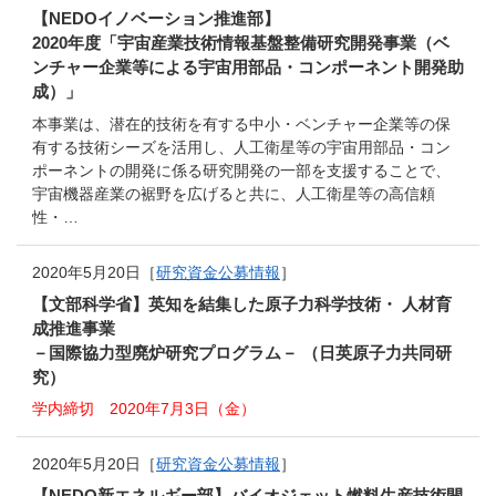
【NEDOイノベーション推進部】
2020年度「宇宙産業技術情報基盤整備研究開発事業（ベ
ンチャー企業等による宇宙用部品・コンポーネント開発助
成）」
本事業は、潜在的技術を有する中小・ベンチャー企業等の保
有する技術シーズを活用し、人工衛星等の宇宙用部品・コン
ポーネントの開発に係る研究開発の一部を支援することで、
宇宙機器産業の裾野を広げると共に、人工衛星等の高信頼
性・…
2020年5月20日［
研究資金公募情報
］
【文部科学省】英知を結集した原子力科学技術・ 人材育
成推進事業
－国際協力型廃炉研究プログラム－ （日英原子力共同研
究）
学内締切 2020年7月3日（金）
2020年5月20日［
研究資金公募情報
］
【NEDO新エネルギー部】バイオジェット燃料生産技術開