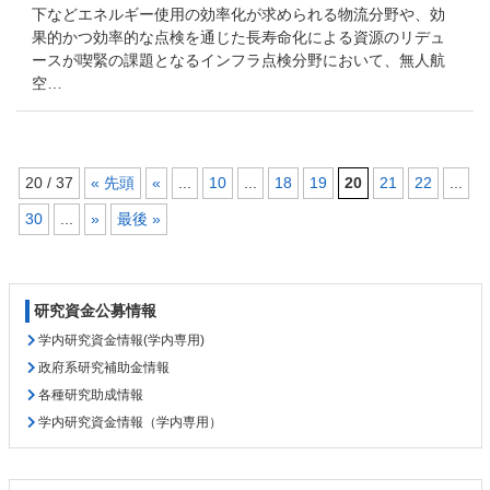
下などエネルギー使用の効率化が求められる物流分野や、効
果的かつ効率的な点検を通じた長寿命化による資源のリデュ
ースが喫緊の課題となるインフラ点検分野において、無人航
空…
20 / 37
« 先頭
«
...
10
...
18
19
20
21
22
...
30
...
»
最後 »
コ
ペ
ン
ー
テ
ジ
研究資金公募情報
ン
の
ツ
先
学内研究資金情報(学内専用)
本
頭
政府系研究補助金情報
文
へ
各種研究助成情報
の
戻
学内研究資金情報（学内専用）
先
る
頭
へ