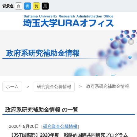
メ
背景色
白
青
黄
黒
イ
ン
コ
ン
テ
ン
ツ
埼玉大学URAオフィ
へ
ス
キ
ッ
ス
プ
政府系研究補助金情報
政府系研究補助金情報
ホーム
研究資金公募情報
政府系研究補助金情報 の一覧
2020年5月20日［
研究資金公募情報
］
【JST国際部】2020年度 戦略的国際共同研究プログラム