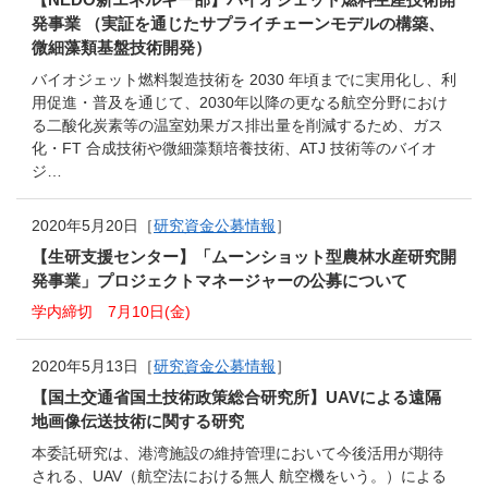
発事業 （実証を通じたサプライチェーンモデルの構築、
微細藻類基盤技術開発）
バイオジェット燃料製造技術を 2030 年頃までに実用化し、利
用促進・普及を通じて、2030年以降の更なる航空分野におけ
る二酸化炭素等の温室効果ガス排出量を削減するため、ガス
化・FT 合成技術や微細藻類培養技術、ATJ 技術等のバイオ
ジ…
2020年5月20日［
研究資金公募情報
］
【生研支援センター】「ムーンショット型農林水産研究開
発事業」プロジェクトマネージャーの公募について
学内締切 7月10日(金)
2020年5月13日［
研究資金公募情報
］
【国土交通省国土技術政策総合研究所】UAVによる遠隔
地画像伝送技術に関する研究
本委託研究は、港湾施設の維持管理において今後活用が期待
される、UAV（航空法における無人 航空機をいう。）による