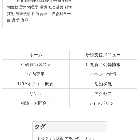
プ
工学
応用物理
情報通信
数物系科学
物性物理学
物理学
環境
社会基盤
科学
技術
管理会計学
総合理工
自然科学一
般
農学
食品
ホーム
研究支援メニュー
科研費のススメ
研究資金公募情報
学内専用
イベント情報
URAオフィス概要
活動状況
リンク
アクセス
相談・お問合せ
サイトポリシー
タグ
ものづくり技術
エネルギー
ナノテ