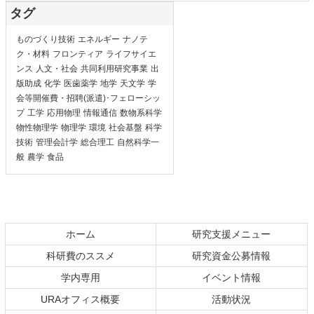
タグ
ものづくり技術
エネルギー
ナノテ
ク・材料
フロンティア
ライフサイエ
ンス
人文・社会
共同利用研究事業
出
版助成
化学
医歯薬学
地学
天文学
学
会等開催費・招聘(派遣)･フェローシッ
プ
工学
応用物理
情報通信
数物系科学
物性物理学
物理学
環境
社会基盤
科学
技術
管理会計学
総合理工
自然科学一
般
農学
食品
ホーム
研究支援メニュー
科研費のススメ
研究資金公募情報
学内専用
イベント情報
URAオフィス概要
活動状況