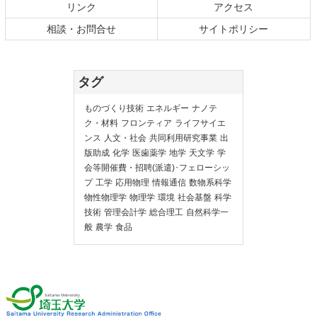
リンク
アクセス
相談・お問合せ
サイトポリシー
タグ
ものづくり技術
エネルギー
ナノテ
ク・材料
フロンティア
ライフサイエ
ンス
人文・社会
共同利用研究事業
出
版助成
化学
医歯薬学
地学
天文学
学
会等開催費・招聘(派遣)･フェローシッ
プ
工学
応用物理
情報通信
数物系科学
物性物理学
物理学
環境
社会基盤
科学
技術
管理会計学
総合理工
自然科学一
般
農学
食品