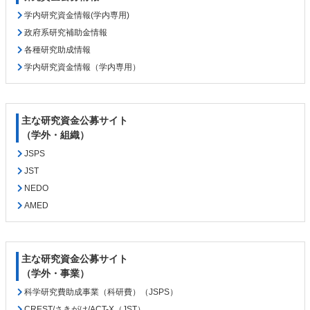
ン
の
ツ
先
学内研究資金情報(学内専用)
本
頭
政府系研究補助金情報
文
へ
各種研究助成情報
の
戻
学内研究資金情報（学内専用）
先
る
頭
へ
戻
主な研究資金公募サイト
る
（学外・組織）
JSPS
JST
NEDO
AMED
主な研究資金公募サイト
（学外・事業）
科学研究費助成事業（科研費）（JSPS）
CREST/さきがけ/ACT-X（JST）