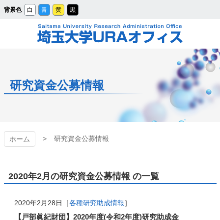
メ
背景色
白
青
黄
黒
イ
ン
コ
ン
テ
ン
ツ
埼玉大学URAオフィ
へ
ス
キ
ッ
ス
プ
研究資金公募情報
研究資金公募情報
ホーム
2020年2月の研究資金公募情報 の一覧
2020年2月28日［
各種研究助成情報
］
【戸部眞紀財団】2020年度(令和2年度)研究助成金