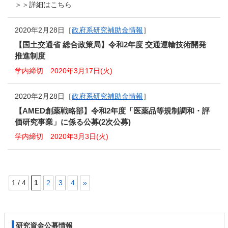
＞＞詳細はこちら
2020年2月28日［
政府系研究補助金情報
］
【国土交通省 総合政策局】令和2年度 交通運輸技術開発
推進制度
学内締切 2020年3月17日(火)
2020年2月28日［
政府系研究補助金情報
］
【AMED創薬戦略部】令和2年度「医薬品等規制調和・評
価研究事業」に係る公募(2次公募)
学内締切 2020年3月3日(火)
1 / 4
1
2
3
4
»
コ
ペ
ン
ー
テ
ジ
研究資金公募情報