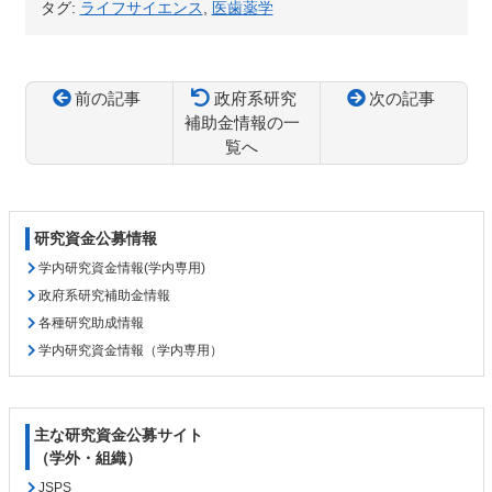
タグ:
ライフサイエンス
,
医歯薬学
前の記事
政府系研究
次の記事
補助金情報の一
覧へ
コ
ペ
ン
ー
テ
ジ
研究資金公募情報
ン
の
ツ
先
学内研究資金情報(学内専用)
本
頭
政府系研究補助金情報
文
へ
各種研究助成情報
の
戻
学内研究資金情報（学内専用）
先
る
頭
へ
戻
主な研究資金公募サイト
る
（学外・組織）
JSPS