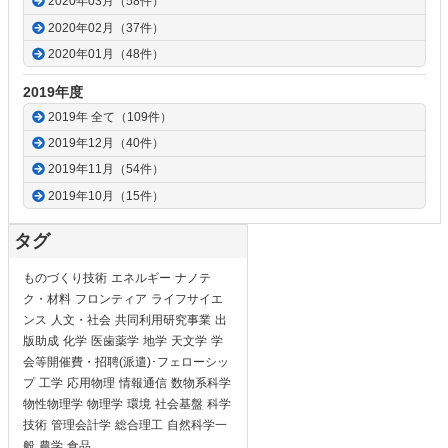
2020年03月（58件）
2020年02月（37件）
2020年01月（48件）
2019年度
2019年 全て（109件）
2019年12月（40件）
2019年11月（54件）
2019年10月（15件）
タグ
ものづくり技術
エネルギー
ナノテ
ク・材料
フロンティア
ライフサイエ
ンス
人文・社会
共同利用研究事業
出
版助成
化学
医歯薬学
地学
天文学
学
会等開催費・招聘(派遣)･フェローシッ
プ
工学
応用物理
情報通信
数物系科学
物性物理学
物理学
環境
社会基盤
科学
技術
管理会計学
総合理工
自然科学一
般
農学
食品