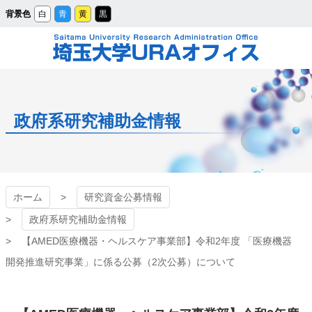
メ
背景色
白
青
黄
黒
イ
ン
コ
ン
テ
ン
ツ
埼玉大学URAオフィ
へ
ス
キ
ッ
ス
プ
政府系研究補助金情報
ホーム
研究資金公募情報
政府系研究補助金情報
【AMED医療機器・ヘルスケア事業部】令和2年度 「医療機器
開発推進研究事業」に係る公募（2次公募）について