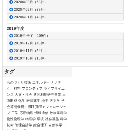
2020年03月（58件）
2020年02月（37件）
2020年01月（48件）
2019年度
2019年 全て（109件）
2019年12月（40件）
2019年11月（54件）
2019年10月（15件）
タグ
ものづくり技術
エネルギー
ナノテ
ク・材料
フロンティア
ライフサイエ
ンス
人文・社会
共同利用研究事業
出
版助成
化学
医歯薬学
地学
天文学
学
会等開催費・招聘(派遣)･フェローシッ
プ
工学
応用物理
情報通信
数物系科学
物性物理学
物理学
環境
社会基盤
科学
技術
管理会計学
総合理工
自然科学一