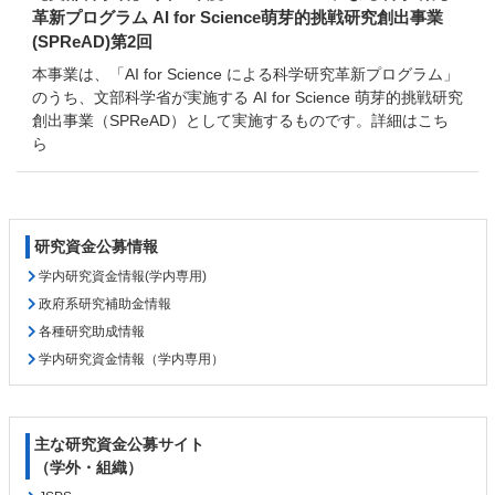
革新プログラム AI for Science萌芽的挑戦研究創出事業
(SPReAD)第2回
本事業は、「AI for Science による科学研究革新プログラム」
のうち、文部科学省が実施する AI for Science 萌芽的挑戦研究
創出事業（SPReAD）として実施するものです。詳細はこち
ら
コ
ペ
研究資金公募情報
ン
ー
テ
ジ
学内研究資金情報(学内専用)
ン
の
政府系研究補助金情報
ツ
先
各種研究助成情報
本
頭
学内研究資金情報（学内専用）
文
へ
の
戻
先
る
頭
主な研究資金公募サイト
へ
（学外・組織）
戻