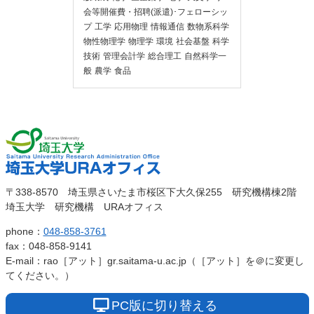
会等開催費・招聘(派遣)･フェローシッ
プ
工学
応用物理
情報通信
数物系科学
物性物理学
物理学
環境
社会基盤
科学
技術
管理会計学
総合理工
自然科学一
般
農学
食品
埼玉大
埼玉大学URAオ
〒338-8570 埼玉県さいたま市桜区下大久保255 研究機構棟2階
学
埼玉大学 研究機構 URAオフィス
フィス
phone：
048-858-3761
fax：048-858-9141
E-mail：rao［アット］gr.saitama-u.ac.jp（［アット］を＠に変更し
てください。）
PC版に切り替える