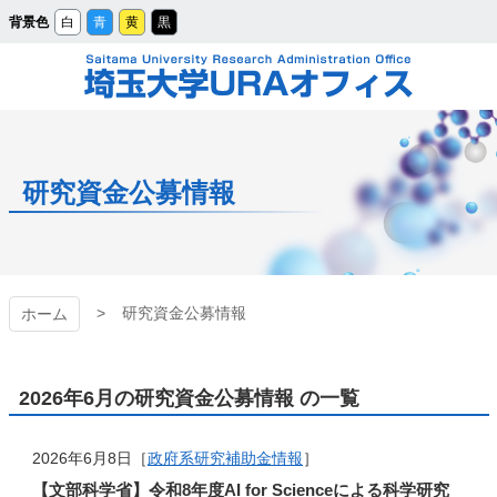
メ
背景色
白
青
黄
黒
イ
ン
コ
ン
テ
ン
ツ
埼玉大学URAオフィ
へ
ス
キ
ッ
ス
プ
研究資金公募情報
研究資金公募情報
ホーム
2026年6月の研究資金公募情報 の一覧
2026年6月8日［
政府系研究補助金情報
］
【文部科学省】令和8年度AI for Scienceによる科学研究