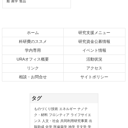
般
農学
食品
ホーム
研究支援メニュー
科研費のススメ
研究資金公募情報
学内専用
イベント情報
URAオフィス概要
活動状況
リンク
アクセス
相談・お問合せ
サイトポリシー
タグ
ものづくり技術
エネルギー
ナノテ
ク・材料
フロンティア
ライフサイエ
ンス
人文・社会
共同利用研究事業
出
版助成
化学
医歯薬学
地学
天文学
学