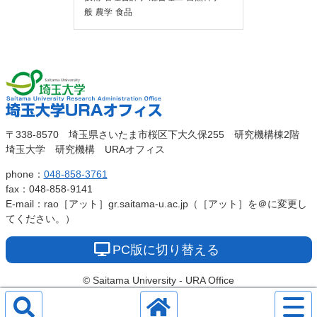
般
農学
食品
埼玉大
埼玉大学URAオ
〒338-8570 埼玉県さいたま市桜区下大久保255 研究機構棟2階
学
埼玉大学 研究機構 URAオフィス
フィス
phone：
048-858-3761
fax：048-858-9141
E-mail：rao［アット］gr.saitama-u.ac.jp（［アット］を＠に変更し
てください。）
PC版に切り替える
© Saitama University - URA Office
サ