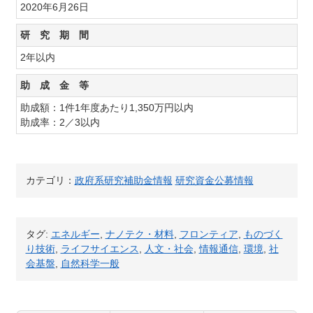
2020年6月26日
研 究 期 間
2年以内
助 成 金 等
助成額：1件1年度あたり1,350万円以内
助成率：2／3以内
カテゴリ：
政府系研究補助金情報
研究資金公募情報
タグ:
エネルギー
,
ナノテク・材料
,
フロンティア
,
ものづく
り技術
,
ライフサイエンス
,
人文・社会
,
情報通信
,
環境
,
社
会基盤
,
自然科学一般