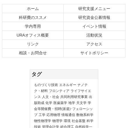
ホーム
研究支援メニュー
科研費のススメ
研究資金公募情報
学内専用
イベント情報
URAオフィス概要
活動状況
リンク
アクセス
相談・お問合せ
サイトポリシー
タグ
ものづくり技術
エネルギー
ナノテ
ク・材料
フロンティア
ライフサイエ
ンス
人文・社会
共同利用研究事業
出
版助成
化学
医歯薬学
地学
天文学
学
会等開催費・招聘(派遣)･フェローシッ
プ
工学
応用物理
情報通信
数物系科学
物性物理学
物理学
環境
社会基盤
科学
技術
管理会計学
総合理工
自然科学一