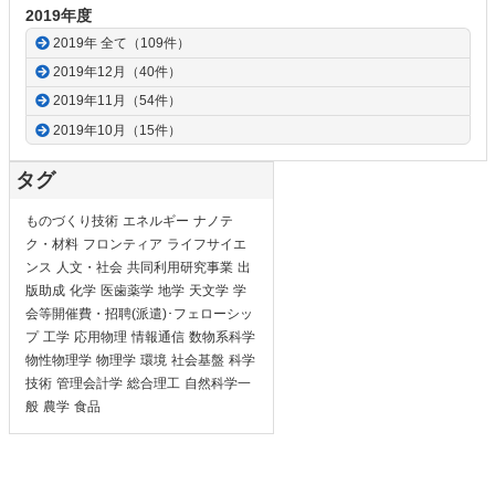
2019年度
2019年 全て（109件）
2019年12月（40件）
2019年11月（54件）
2019年10月（15件）
タグ
ものづくり技術
エネルギー
ナノテ
ク・材料
フロンティア
ライフサイエ
ンス
人文・社会
共同利用研究事業
出
版助成
化学
医歯薬学
地学
天文学
学
会等開催費・招聘(派遣)･フェローシッ
プ
工学
応用物理
情報通信
数物系科学
物性物理学
物理学
環境
社会基盤
科学
技術
管理会計学
総合理工
自然科学一
般
農学
食品