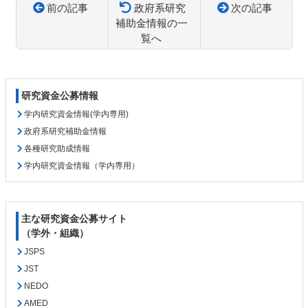
前の記事
政府系研究
次の記事
補助金情報の一
覧へ
コ
ペ
ン
ー
テ
ジ
研究資金公募情報
ン
の
ツ
先
学内研究資金情報(学内専用)
本
頭
政府系研究補助金情報
文
へ
各種研究助成情報
の
戻
学内研究資金情報（学内専用）
先
る
頭
へ
戻
主な研究資金公募サイト
る
（学外・組織）
JSPS
JST
NEDO
AMED