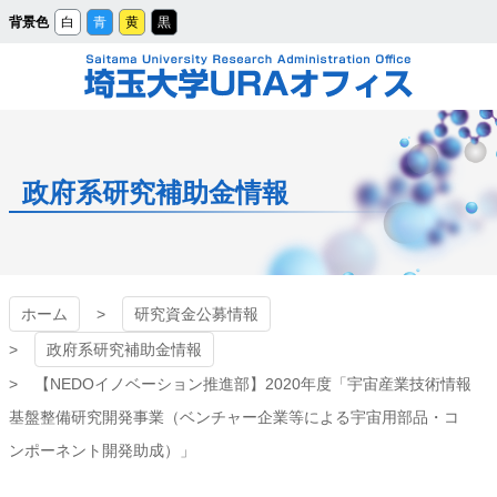
メ
背景色
白
青
黄
黒
イ
ン
コ
ン
テ
ン
ツ
埼玉大学URAオフィ
へ
ス
キ
ッ
ス
プ
政府系研究補助金情報
ホーム
研究資金公募情報
政府系研究補助金情報
【NEDOイノベーション推進部】2020年度「宇宙産業技術情報
基盤整備研究開発事業（ベンチャー企業等による宇宙用部品・コ
ンポーネント開発助成）」