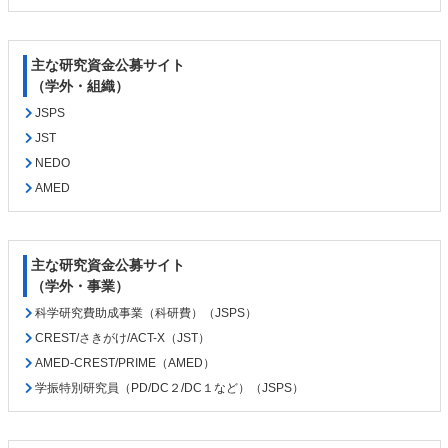
頭
へ
戻
主な研究資金公募サイト
る
（学外・組織）
JSPS
JST
NEDO
AMED
主な研究資金公募サイト
（学外・事業）
科学研究費助成事業（科研費）（JSPS）
CREST/さきがけ/ACT-X（JST）
AMED-CREST/PRIME（AMED）
学振特別研究員（PD/DC２/DC１など）（JSPS）