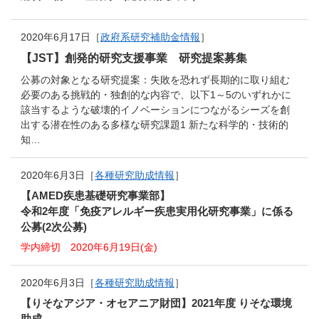
2020年6月17日［
政府系研究補助金情報
］
【JST】創発的研究支援事業 研究提案募集
公募の対象となる研究提案：失敗を恐れず長期的に取り組む
必要のある挑戦的・独創的な内容で、以下1～5のいずれかに
該当するような破壊的イノベーションにつながるシーズを創
出する潜在性のある多様な研究課題1 新たな科学的・技術的
知…
2020年6月3日［
各種研究助成情報
］
【AMED疾患基礎研究事業部】
令和2年度「免疫アレルギー疾患実用化研究事業」に係る
公募(2次公募)
学内締切 2020年6月19日(金)
2020年6月3日［
各種研究助成情報
］
【りそなアジア・オセアニア財団】2021年度 りそな環境
助成