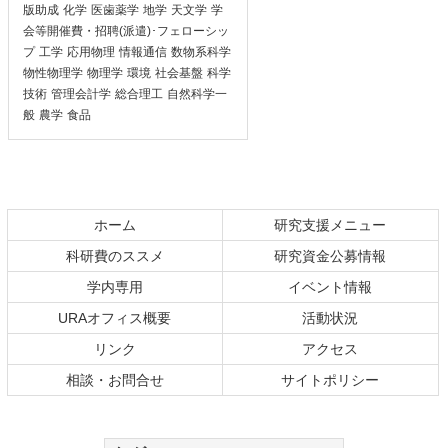
版助成
化学
医歯薬学
地学
天文学
学
会等開催費・招聘(派遣)･フェローシッ
プ
工学
応用物理
情報通信
数物系科学
物性物理学
物理学
環境
社会基盤
科学
技術
管理会計学
総合理工
自然科学一
般
農学
食品
ホーム
研究支援メニュー
科研費のススメ
研究資金公募情報
学内専用
イベント情報
URAオフィス概要
活動状況
リンク
アクセス
相談・お問合せ
サイトポリシー