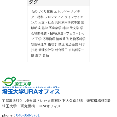
タグ
ものづくり技術
エネルギー
ナノテ
ク・材料
フロンティア
ライフサイエ
ンス
人文・社会
共同利用研究事業
出
版助成
化学
医歯薬学
地学
天文学
学
会等開催費・招聘(派遣)･フェローシッ
プ
工学
応用物理
情報通信
数物系科学
物性物理学
物理学
環境
社会基盤
科学
技術
管理会計学
総合理工
自然科学一
般
農学
食品
埼玉大
埼玉大学URAオ
〒338-8570 埼玉県さいたま市桜区下大久保255 研究機構棟2階
学
埼玉大学 研究機構 URAオフィス
フィス
phone：
048-858-3761