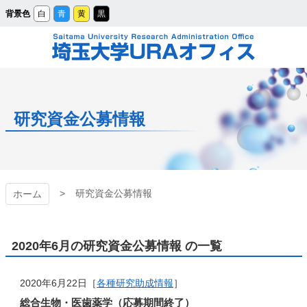
メ
背景色
白
青
黄
黒
イ
ン
コ
ン
テ
ン
ツ
埼玉大学URAオフィ
へ
ス
キ
ッ
ス
プ
研究資金公募情報
研究資金公募情報
ホーム
2020年6月の研究資金公募情報 の一覧
2020年6月22日［
各種研究助成情報
］
総合生物・医歯薬学（応募期間終了）