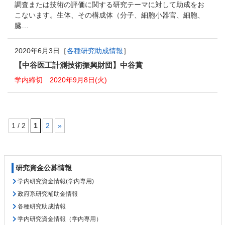
調査または技術の評価に関する研究テーマに対して助成をお
こないます。生体、その構成体（分子、細胞小器官、細胞、
臓…
2020年6月3日［
各種研究助成情報
］
【中谷医工計測技術振興財団】中谷賞
学内締切 2020年9月8日(火)
1 / 2
1
2
»
コ
ペ
ン
ー
テ
ジ
研究資金公募情報
ン
の
ツ
先
学内研究資金情報(学内専用)
本
頭
政府系研究補助金情報
文
へ
各種研究助成情報
の
戻
学内研究資金情報（学内専用）
先
る