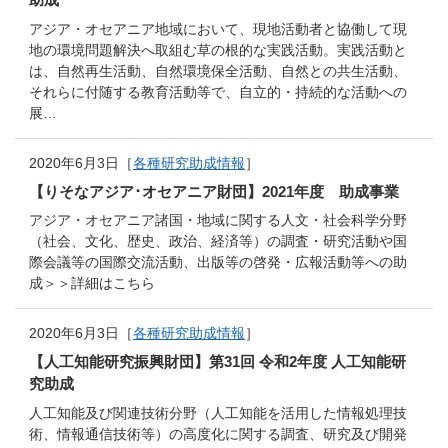
アジア・オセアニア地域において、現地活動者と協働して現
地の環境問題解決へ取組む草の根的な実践活動。実践活動と
は、自然再生活動、自然環境保全活動、自然との共生活動、
それらに付随する教育活動等で、自立的・持続的な活動への
展…
2020年6月3日［
各種研究助成情報
］
【りそなアジア･オセアニア財団】2021年度 助成事業
アジア・オセアニア諸国・地域に関する人文・社会科学分野
（社会、文化、歴史、政治、経済等）の調査・研究活動や国
際会議等の国際交流活動、出版等の啓発・広報活動等への助
成＞＞詳細はこちら
2020年6月3日［
各種研究助成情報
］
【人工知能研究振興財団】第31回 令和2年度 人工知能研
究助成
人工知能及び関連技術分野（人工知能を活用した情報処理技
術、情報通信技術等）の高度化に関する調査、研究及び開発