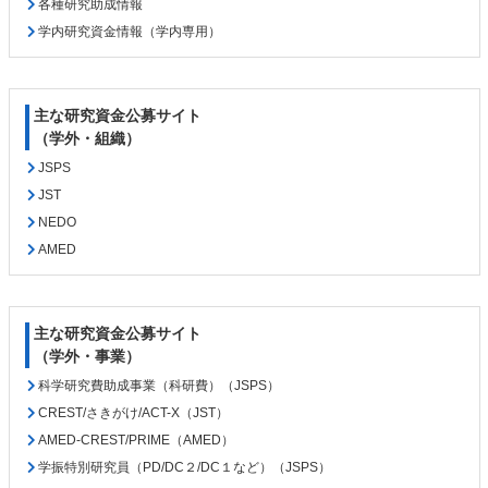
各種研究助成情報
本
頭
学内研究資金情報（学内専用）
文
へ
の
戻
先
る
頭
主な研究資金公募サイト
へ
（学外・組織）
戻
JSPS
る
JST
NEDO
AMED
主な研究資金公募サイト
（学外・事業）
科学研究費助成事業（科研費）（JSPS）
CREST/さきがけ/ACT-X（JST）
AMED-CREST/PRIME（AMED）
学振特別研究員（PD/DC２/DC１など）（JSPS）