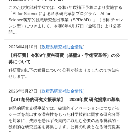
このたび文部科学省では、令和7年度補正予算により実施する
「AI for Scienceによる科学研究⾰新プログラム AI for
Science萌芽的挑戦研究創出事業（SPReAD）」（旧称 チャレ
ンジ型）につきまして、令和8年4月17日（金曜日）より公募
開…
2026年4月10日［
政府系研究補助金情報
］
【科研費】令和9年度科研費（基盤S・学術変革等）の公
募について
科研費の以下の種目について公募が始まりましたのでお知ら
せします。
2026年3月27日［
政府系研究補助金情報
］
【JST創発的研究支援事業】 2026年度 研究提案の募集
創発的研究支援事業では、破壊的イノベーションにつながる
シーズを創出する潜在性をもった科学技術に関する研究分野
を対象に、失敗を恐れず長期的に取組む必要のある挑戦的・
独創的な研究提案を募集します。公募の対象となる研究提案