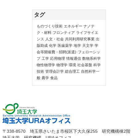
タグ
ものづくり技術
エネルギー
ナノテ
ク・材料
フロンティア
ライフサイエ
ンス
人文・社会
共同利用研究事業
出
版助成
化学
医歯薬学
地学
天文学
学
会等開催費・招聘(派遣)･フェローシッ
プ
工学
応用物理
情報通信
数物系科学
物性物理学
物理学
環境
社会基盤
科学
技術
管理会計学
総合理工
自然科学一
般
農学
食品
埼玉大
埼玉大学URAオ
〒338-8570 埼玉県さいたま市桜区下大久保255 研究機構棟2階
学
埼玉大学 研究機構 URAオフィス