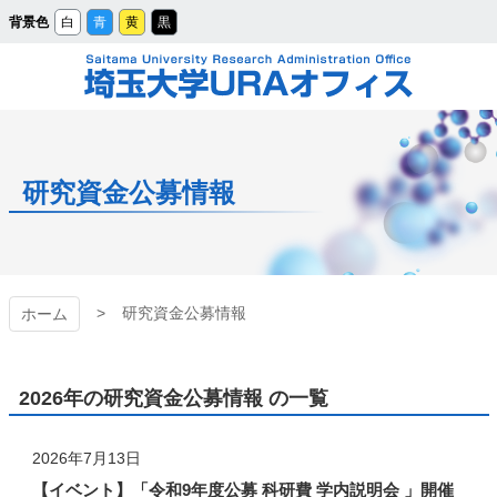
メ
背景色
白
青
黄
黒
イ
ン
コ
ン
テ
ン
ツ
埼玉大学URAオフィ
へ
ス
キ
ッ
ス
プ
研究資金公募情報
研究資金公募情報
ホーム
2026年の研究資金公募情報 の一覧
2026年7月13日
【イベント】「令和9年度公募 科研費 学内説明会 」開催