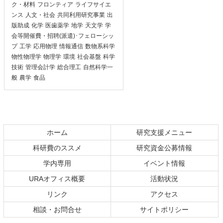
ク・材料
フロンティア
ライフサイエ
ンス
人文・社会
共同利用研究事業
出
版助成
化学
医歯薬学
地学
天文学
学
会等開催費・招聘(派遣)･フェローシッ
プ
工学
応用物理
情報通信
数物系科学
物性物理学
物理学
環境
社会基盤
科学
技術
管理会計学
総合理工
自然科学一
般
農学
食品
ホーム
研究支援メニュー
科研費のススメ
研究資金公募情報
学内専用
イベント情報
URAオフィス概要
活動状況
リンク
アクセス
相談・お問合せ
サイトポリシー