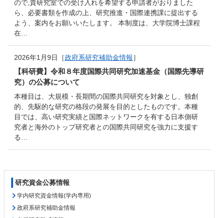
ので,貴研究室での受け入れを希望する申請者がおりました
ら、必要書類を作成の上、研究推進・国際連携課に提出する
よう、案内をお願いいたします。 本制度は、大学院博士課程
在…
2026年1月9日［
政府系研究補助金情報
］
【科研費】令和８年度国際共同研究加速基金（国際先導研
究）の公募について
本種目は、大規模・長期間の国際共同研究を対象とし、独創
的、先駆的な研究の格段の発展を目的としたものです。本種
目では、高い研究実績と国際ネットワークを有する日本側研
究者と海外のトップ研究者との国際共同研究を強力に支援す
る…
コ
ペ
研究資金公募情報
ン
ー
テ
ジ
学内研究資金情報(学内専用)
ン
の
政府系研究補助金情報
ツ
先