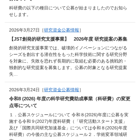
科研費の以下の種目について公募が始まりましたのでお知ら
せします。
2026年3月27日［
研究資金公募情報
］
【JST創発的研究支援事業】 2026年度 研究提案の募集
創発的研究支援事業では、破壊的イノベーションにつながる
シーズを創出する潜在性をもった科学技術に関する研究分野
を対象に、失敗を恐れず長期的に取組む必要のある挑戦的・
独創的な研究提案を募集します。公募の対象となる研究提案
失…
2026年3月24日［
研究資金公募情報
］
令和8 (2026) 年度の科学研究費助成事業（科研費）の変更
点等について
１．公募スケジュールについて 令和８(2026)年度に公募を実
施する令和９(2027)年度科研費（「研究活動スタート支援」
及び「国際共同研究加速基金」については令和８(2026)年度
科研費）の今後の主な公募スケジュール２．学術変革領域研