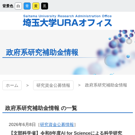
メ
背景色
白
青
黄
黒
イ
ン
コ
ン
テ
ン
ツ
埼玉大学URAオフィ
へ
ス
キ
ッ
ス
プ
政府系研究補助金情報
政府系研究補助金情報
ホーム
研究資金公募情報
政府系研究補助金情報 の一覧
2026年6月8日［
研究資金公募情報
］
【文部科学省】令和8年度AI for Scienceによる科学研究