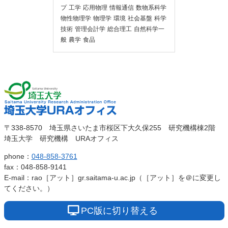
プ
工学
応用物理
情報通信
数物系科学
物性物理学
物理学
環境
社会基盤
科学
技術
管理会計学
総合理工
自然科学一
般
農学
食品
埼玉大
埼玉大学URAオ
〒338-8570 埼玉県さいたま市桜区下大久保255 研究機構棟2階
学
埼玉大学 研究機構 URAオフィス
フィス
phone：
048-858-3761
fax：048-858-9141
E-mail：rao［アット］gr.saitama-u.ac.jp（［アット］を＠に変更し
てください。）
PC版に切り替える