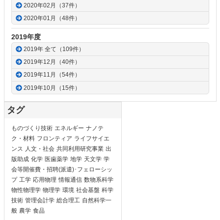
2020年02月（37件）
2020年01月（48件）
2019年度
2019年 全て（109件）
2019年12月（40件）
2019年11月（54件）
2019年10月（15件）
タグ
ものづくり技術
エネルギー
ナノテ
ク・材料
フロンティア
ライフサイエ
ンス
人文・社会
共同利用研究事業
出
版助成
化学
医歯薬学
地学
天文学
学
会等開催費・招聘(派遣)･フェローシッ
プ
工学
応用物理
情報通信
数物系科学
物性物理学
物理学
環境
社会基盤
科学
技術
管理会計学
総合理工
自然科学一
般
農学
食品