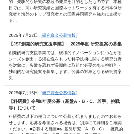
的、先駆的な研究の格段の発展を目的としたものです。本種
目では、高い研究実績と国際ネットワークを有する日本側研
究者と海外のトップ研究者との国際共同研究を強力に支援す
る…
2025年7月22日［
研究資金公募情報
］
【JST創発的研究支援事業】 2025年度 研究提案の募集
創発的研究支援事業では、破壊的イノベーションにつながる
シーズを創出する潜在性をもった科学技術に関する研究分野
を対象に、失敗を恐れず長期的に取組む必要のある挑戦的・
独創的な研究提案を募集します。公募の対象となる研究提案
失…
2025年7月16日［
研究資金公募情報
］
【科研費】令和8年度公募（基盤A・B・C、若手、挑戦
等）について
科研費の以下の種目について公募が始まりましたのでお知ら
せします。応募を希望される場合は、別添にて詳細をご確認
ください。■公募する種目■a. 基盤研究（A・B・C）、挑戦的