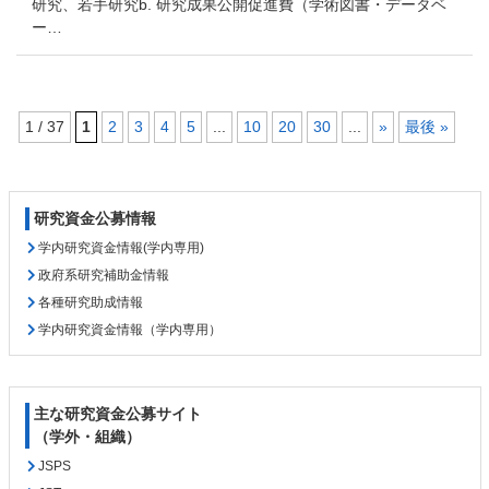
研究、若手研究b. 研究成果公開促進費（学術図書・データベ
ー…
1 / 37
1
2
3
4
5
...
10
20
30
...
»
最後 »
コ
ペ
ン
ー
テ
ジ
研究資金公募情報
ン
の
ツ
先
学内研究資金情報(学内専用)
本
頭
政府系研究補助金情報
文
へ
各種研究助成情報
の
戻
学内研究資金情報（学内専用）
先
る
頭
へ
戻
主な研究資金公募サイト
る
（学外・組織）
JSPS