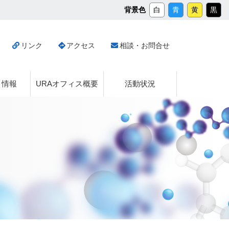
メ
背景色
白
青
黄
黒
イ
ン
コ
リンク
アクセス
相談・お問合せ
ン
テ
ン
ツ
ト情報
URAオフィス概要
活動状況
へ
ス
キ
ッ
プ