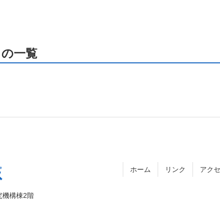
 の一覧
ホーム
リンク
アク
究機構棟2階