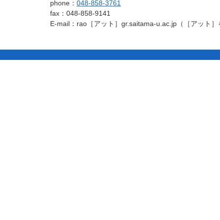
学
URAオフィ
phone：
048-858-3761
先
る
fax：048-858-9141
頭
ス
E-mail：rao［アット］gr.saitama-u.ac.jp（
へ
戻
る
コ
ペ
ン
ー
テ
ジ
ン
の
ツ
先
本
頭
文
へ
の
戻
先
る
頭
へ
戻
る