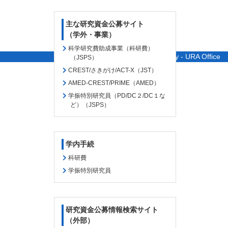
主な研究資金公募サイト
（学外・事業）
科学研究費助成事業（科研費）
© Saitama University - URA Office
（JSPS）
CREST/さきがけ/ACT-X（JST）
AMED-CREST/PRIME（AMED）
学振特別研究員（PD/DC２/DC１な
ど）（JSPS）
学内手続
科研費
学振特別研究員
研究資金公募情報検索サイト
（外部）