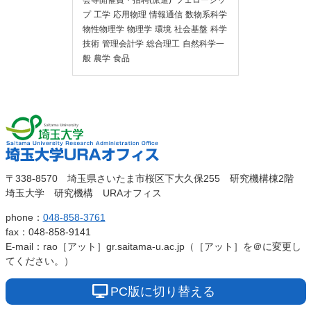
会等開催費・招聘(派遣)･フェローシッ
プ
工学
応用物理
情報通信
数物系科学
物性物理学
物理学
環境
社会基盤
科学
技術
管理会計学
総合理工
自然科学一
般
農学
食品
埼玉大
埼玉大学URAオ
〒338-8570 埼玉県さいたま市桜区下大久保255 研究機構棟2階
学
埼玉大学 研究機構 URAオフィス
フィス
phone：
048-858-3761
fax：048-858-9141
E-mail：rao［アット］gr.saitama-u.ac.jp（［アット］を＠に変更し
てください。）
PC版に切り替える