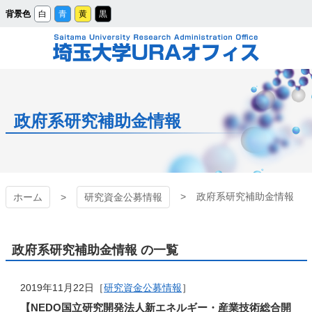
メ
背景色
白
青
黄
黒
イ
ン
コ
ン
テ
ン
ツ
埼玉大学URAオフィ
へ
ス
キ
ッ
ス
プ
政府系研究補助金情報
政府系研究補助金情報
ホーム
研究資金公募情報
政府系研究補助金情報 の一覧
2019年11月22日［
研究資金公募情報
］
【NEDO国立研究開発法人新エネルギー・産業技術総合開