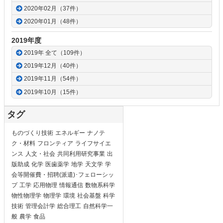
2020年02月（37件）
2020年01月（48件）
2019年度
2019年 全て（109件）
2019年12月（40件）
2019年11月（54件）
2019年10月（15件）
タグ
ものづくり技術
エネルギー
ナノテ
ク・材料
フロンティア
ライフサイエ
ンス
人文・社会
共同利用研究事業
出
版助成
化学
医歯薬学
地学
天文学
学
会等開催費・招聘(派遣)･フェローシッ
プ
工学
応用物理
情報通信
数物系科学
物性物理学
物理学
環境
社会基盤
科学
技術
管理会計学
総合理工
自然科学一
般
農学
食品