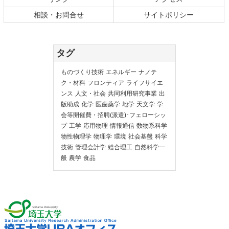
相談・お問合せ
サイトポリシー
タグ
ものづくり技術
エネルギー
ナノテ
ク・材料
フロンティア
ライフサイエ
ンス
人文・社会
共同利用研究事業
出
版助成
化学
医歯薬学
地学
天文学
学
会等開催費・招聘(派遣)･フェローシッ
プ
工学
応用物理
情報通信
数物系科学
物性物理学
物理学
環境
社会基盤
科学
技術
管理会計学
総合理工
自然科学一
般
農学
食品