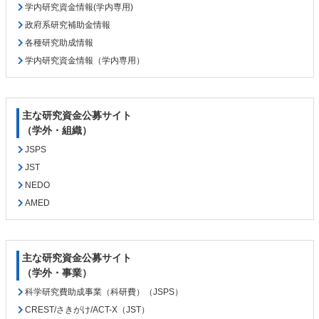
ツ
先
学内研究資金情報(学内専用)
本
頭
政府系研究補助金情報
文
へ
各種研究助成情報
の
戻
学内研究資金情報（学内専用）
先
る
頭
へ
戻
主な研究資金公募サイト
る
（学外・組織）
JSPS
JST
NEDO
AMED
主な研究資金公募サイト
（学外・事業）
科学研究費助成事業（科研費）（JSPS）
CREST/さきがけ/ACT-X（JST）