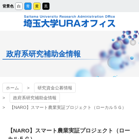
メ
背景色
白
青
黄
黒
イ
ン
コ
ン
テ
ン
ツ
埼玉大学URAオフィ
へ
ス
キ
ッ
ス
プ
政府系研究補助金情報
ホーム
研究資金公募情報
政府系研究補助金情報
【NARO】スマート農業実証プロジェクト（ローカル５Ｇ）
【NARO】スマート農業実証プロジェクト（ロー