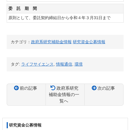
委 託 期 間
原則として、委託契約締結日から令和４年３月31日まで
カテゴリ：
政府系研究補助金情報
研究資金公募情報
タグ:
ライフサイエンス
,
情報通信
,
環境
前の記事
政府系研究
次の記事
補助金情報の一
覧へ
コ
ペ
ン
ー
テ
ジ
研究資金公募情報
ン
の