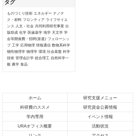
タグ
ものづくり技術
エネルギー
ナノテ
ク・材料
フロンティア
ライフサイエ
ンス
人文・社会
共同利用研究事業
出
版助成
化学
医歯薬学
地学
天文学
学
会等開催費・招聘(派遣)･フェローシッ
プ
工学
応用物理
情報通信
数物系科学
物性物理学
物理学
環境
社会基盤
科学
技術
管理会計学
総合理工
自然科学一
般
農学
食品
ホーム
研究支援メニュー
科研費のススメ
研究資金公募情報
学内専用
イベント情報
URAオフィス概要
活動状況
リンク
アクセス