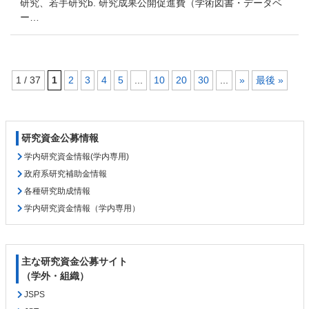
研究、若手研究b. 研究成果公開促進費（学術図書・データベ
ー…
1 / 37
1
2
3
4
5
...
10
20
30
...
»
最後 »
コ
ペ
ン
ー
テ
ジ
研究資金公募情報
ン
の
ツ
先
学内研究資金情報(学内専用)
本
頭
政府系研究補助金情報
文
へ
各種研究助成情報
の
戻
学内研究資金情報（学内専用）
先
る
頭
へ
戻
主な研究資金公募サイト
る
（学外・組織）
JSPS