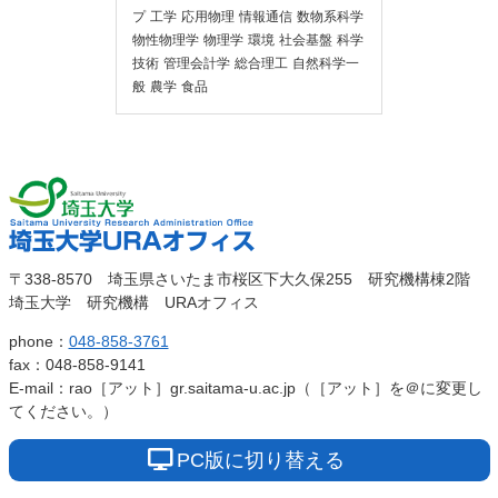
プ
工学
応用物理
情報通信
数物系科学
物性物理学
物理学
環境
社会基盤
科学
技術
管理会計学
総合理工
自然科学一
般
農学
食品
埼玉大
埼玉大学URAオ
〒338-8570 埼玉県さいたま市桜区下大久保255 研究機構棟2階
学
埼玉大学 研究機構 URAオフィス
フィス
phone：
048-858-3761
fax：048-858-9141
E-mail：rao［アット］gr.saitama-u.ac.jp（［アット］を＠に変更し
てください。）
PC版に切り替える