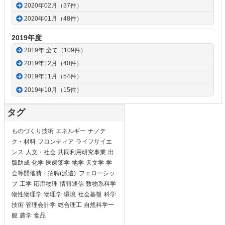
2020年02月（37件）
2020年01月（48件）
2019年度
2019年 全て（109件）
2019年12月（40件）
2019年11月（54件）
2019年10月（15件）
タグ
ものづくり技術
エネルギー
ナノテ
ク・材料
フロンティア
ライフサイエ
ンス
人文・社会
共同利用研究事業
出
版助成
化学
医歯薬学
地学
天文学
学
会等開催費・招聘(派遣)･フェローシッ
プ
工学
応用物理
情報通信
数物系科学
物性物理学
物理学
環境
社会基盤
科学
技術
管理会計学
総合理工
自然科学一
般
農学
食品