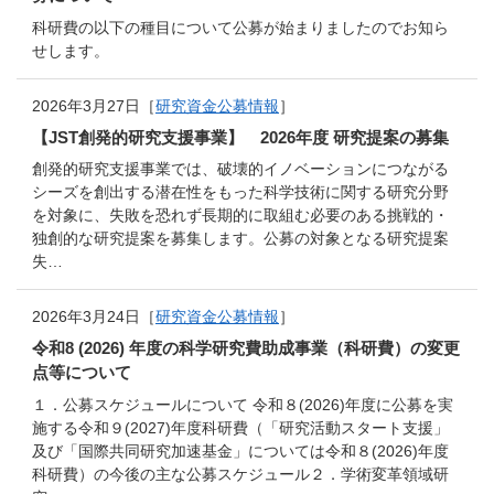
科研費の以下の種目について公募が始まりましたのでお知ら
せします。
2026年3月27日［
研究資金公募情報
］
【JST創発的研究支援事業】 2026年度 研究提案の募集
創発的研究支援事業では、破壊的イノベーションにつながる
シーズを創出する潜在性をもった科学技術に関する研究分野
を対象に、失敗を恐れず長期的に取組む必要のある挑戦的・
独創的な研究提案を募集します。公募の対象となる研究提案
失…
2026年3月24日［
研究資金公募情報
］
令和8 (2026) 年度の科学研究費助成事業（科研費）の変更
点等について
１．公募スケジュールについて 令和８(2026)年度に公募を実
施する令和９(2027)年度科研費（「研究活動スタート支援」
及び「国際共同研究加速基金」については令和８(2026)年度
科研費）の今後の主な公募スケジュール２．学術変革領域研