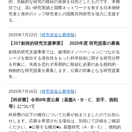
的、先駆的な研究の格段の発展を目的としたものです。本種
目では、高い研究実績と国際ネットワークを有する日本側研
究者と海外のトップ研究者との国際共同研究を強力に支援す
る…
2025年7月22日［
研究資金公募情報
］
【JST創発的研究支援事業】 2025年度 研究提案の募集
創発的研究支援事業では、破壊的イノベーションにつながる
シーズを創出する潜在性をもった科学技術に関する研究分野
を対象に、失敗を恐れず長期的に取組む必要のある挑戦的・
独創的な研究提案を募集します。公募の対象となる研究提案
失…
2025年7月16日［
研究資金公募情報
］
【科研費】令和8年度公募（基盤A・B・C、若手、挑戦
等）について
科研費の以下の種目について公募が始まりましたのでお知ら
せします。応募を希望される場合は、別添にて詳細をご確認
ください。■公募する種目■a. 基盤研究（A・B・C）、挑戦的