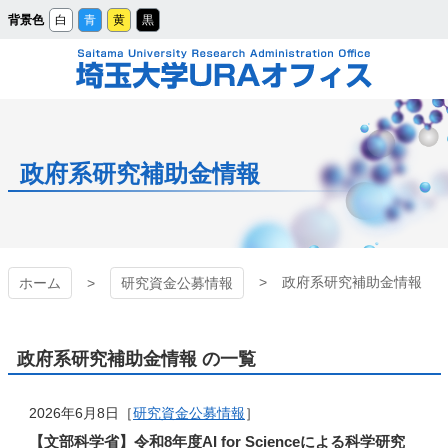
メ
背景色
白
青
黄
黒
イ
ン
コ
ン
テ
ン
ツ
埼玉大学URAオフィ
へ
ス
キ
ッ
ス
プ
政府系研究補助金情報
政府系研究補助金情報
ホーム
研究資金公募情報
政府系研究補助金情報 の一覧
2026年6月8日［
研究資金公募情報
］
【文部科学省】令和8年度AI for Scienceによる科学研究