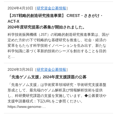
2024年4月10日［
研究資金公募情報
］
【JST戦略的創造研究推進事業】 CREST・さきがけ・
ACT-X
2024年度研究提案の募集が開始されました。
科学技術振興機構（JST）の戦略的創造研究推進事業は、国が
定めた方針の下で戦略的な基礎研究を推進し、社会・経済の
変革をもたらす科学技術イノベーションを生み出す、新たな
科学知識に基づく革新的技術のシーズを創出することを目的
と…
2024年3月26日［
研究資金公募情報
］
「先進ゲノム支援」2024年度支援課題の公募
「先進ゲノム支援」は学術変革領域研究・学術研究支援基盤
形成として、最先端のゲノム解析及び情報解析技術を提供
し、科研費研究課題の支援を実施しています。◆公募要項や
支援申請書様式：下記URLをご参照ください。
https://www.genome-…