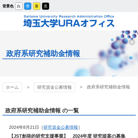
メ
背景色
白
青
黄
黒
イ
ン
コ
ン
テ
ン
ツ
埼玉大学URAオフィ
へ
ス
キ
ッ
ス
プ
政府系研究補助金情報
政府系研究補助金情報
ホーム
研究資金公募情報
政府系研究補助金情報 の一覧
2024年8月21日［
研究資金公募情報
］
【JST創発的研究支援事業】 2024年度 研究提案の募集