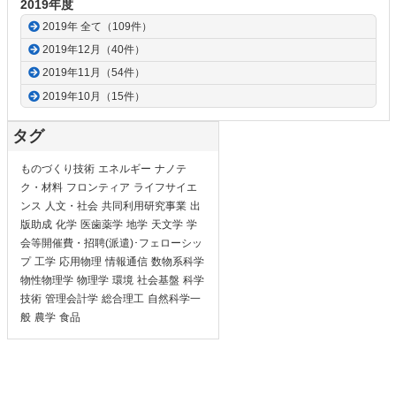
2019年度
2019年 全て（109件）
2019年12月（40件）
2019年11月（54件）
2019年10月（15件）
タグ
ものづくり技術
エネルギー
ナノテ
ク・材料
フロンティア
ライフサイエ
ンス
人文・社会
共同利用研究事業
出
版助成
化学
医歯薬学
地学
天文学
学
会等開催費・招聘(派遣)･フェローシッ
プ
工学
応用物理
情報通信
数物系科学
物性物理学
物理学
環境
社会基盤
科学
技術
管理会計学
総合理工
自然科学一
般
農学
食品