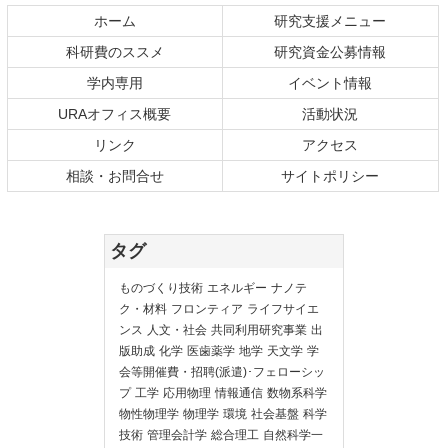
ホーム
研究支援メニュー
科研費のススメ
研究資金公募情報
学内専用
イベント情報
URAオフィス概要
活動状況
リンク
アクセス
相談・お問合せ
サイトポリシー
タグ
ものづくり技術
エネルギー
ナノテ
ク・材料
フロンティア
ライフサイエ
ンス
人文・社会
共同利用研究事業
出
版助成
化学
医歯薬学
地学
天文学
学
会等開催費・招聘(派遣)･フェローシッ
プ
工学
応用物理
情報通信
数物系科学
物性物理学
物理学
環境
社会基盤
科学
技術
管理会計学
総合理工
自然科学一