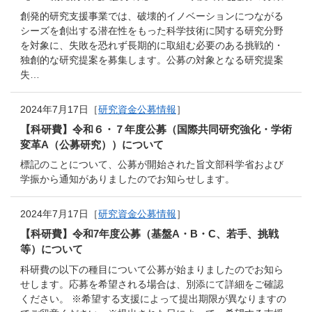
創発的研究支援事業では、破壊的イノベーションにつながる
シーズを創出する潜在性をもった科学技術に関する研究分野
を対象に、失敗を恐れず長期的に取組む必要のある挑戦的・
独創的な研究提案を募集します。公募の対象となる研究提案
失…
2024年7月17日［
研究資金公募情報
］
【科研費】令和６・７年度公募（国際共同研究強化・学術
変革A（公募研究））について
標記のことについて、公募が開始された旨文部科学省および
学振から通知がありましたのでお知らせします。
2024年7月17日［
研究資金公募情報
］
【科研費】令和7年度公募（基盤A・B・C、若手、挑戦
等）について
科研費の以下の種目について公募が始まりましたのでお知ら
せします。応募を希望される場合は、別添にて詳細をご確認
ください。 ※希望する支援によって提出期限が異なりますの