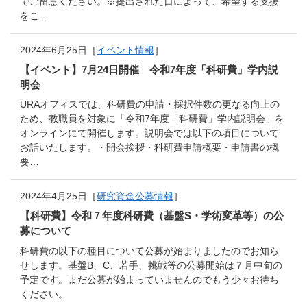
でご留意ください。※提出された日によって、希望する支援
をこ…
2024年6月25日［
イベント情報
］
【イベント】7月24日開催 令和7年度「科研費」学内説
明会
URAオフィスでは、科研費の申請・採択件数の更なる向上の
ため、教職員を対象に「令和7年度「科研費」学内説明会」を
オンラインにて開催します。説明会では以下の項目について
お話いたします。・開会挨拶・科研費申請概要・申請書の概
要…
2024年4月25日［
研究資金公募情報
］
【科研費】令和７年度科研費（基盤S・学術変革等）の公
募について
科研費の以下の種目について公募が始まりましたのでお知ら
せします。基盤B、C、若手、挑戦等の公募開始は７月中旬の
予定です。まだ公募が始まっていませんのでもう少々お待ち
ください。