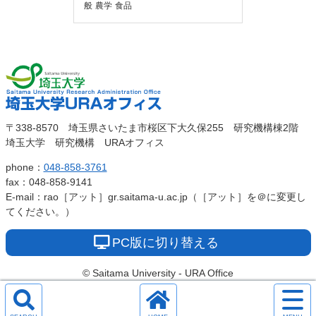
般
農学
食品
埼玉大
埼玉大学URAオ
〒338-8570 埼玉県さいたま市桜区下大久保255 研究機構棟2階
学
埼玉大学 研究機構 URAオフィス
フィス
phone：
048-858-3761
fax：048-858-9141
E-mail：rao［アット］gr.saitama-u.ac.jp（［アット］を＠に変更し
てください。）
PC版に切り替える
© Saitama University - URA Office
サ
イ