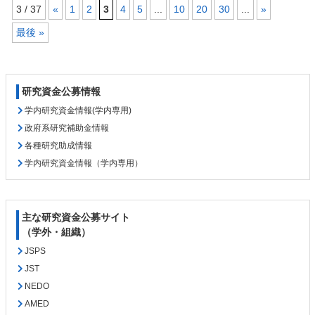
3 / 37
«
1
2
3
4
5
...
10
20
30
...
»
最後 »
コ
ペ
ン
ー
テ
ジ
研究資金公募情報
ン
の
ツ
先
学内研究資金情報(学内専用)
本
頭
政府系研究補助金情報
文
へ
各種研究助成情報
の
戻
学内研究資金情報（学内専用）
先
る
頭
へ
戻
主な研究資金公募サイト
る
（学外・組織）
JSPS
JST
NEDO
AMED