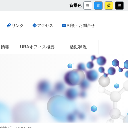
メ
背景色
白
青
黄
黒
イ
ン
コ
リンク
アクセス
相談・お問合せ
ン
テ
ン
ツ
ト情報
URAオフィス概要
活動状況
へ
ス
キ
ッ
プ