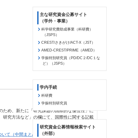
主な研究資金公募サイト
（学外・事業）
科学研究費助成事業（科研費）
（JSPS）
CREST/さきがけ/ACT-X（JST）
AMED-CREST/PRIME（AMED）
学振特別研究員（PD/DC２/DC１な
ど）（JSPS）
学内手続
科研費
学振特別研究員
のため、
新たに「研究課題の国際的な優位性」に
、研究方法など」の欄にて、国際性に関する記載
研究資金公募情報検索サイト
（外部）
いて（中間まとめ）（令和６年６月 24 日）