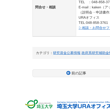
TEL ：048-858-37
問合せ・相談
E-mail：kaken
（説明会・申請書作
URAオフィス
TEL:048-858-37
▷相談・お問合せフ
カテゴリ：
研究資金公募情報
政府系研究補助金
前の記事
コ
ペ
ン
ー
テ
ジ
ン
の
ツ
先
本
頭