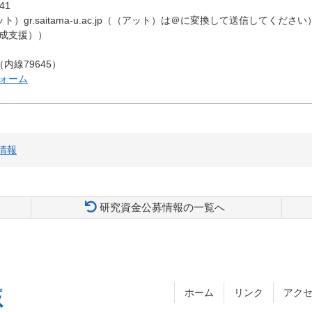
41
（アット）gr.saitama-u.ac.jp（（アット）は＠に変換して送信してください
成支援））
61（内線79645）
ォーム
情報
研究資金公募情報の一覧へ
ホーム
リンク
アク