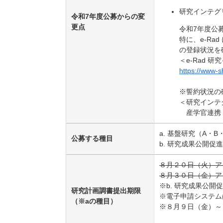
研究インテグ
令和7年度公募からの変
更点
令和7年度公
特に、e-R
の登録状況を
＜e-Rad 
https://www-s
※誓約状況の
＜研究インテ
産学官連携
a. 基盤研究（A・
公募する種目
b. 研究成果公開
８月２０日（火）ア
８月３０日（金）ア
※b. 研究成果公
研究計画調書提出期限
※電子申請システム
（※aの種目）
※８月９日（金）～