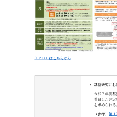
▷ＰＤＦはこちらから
基盤研究にお
令和７年度基
着目した評定
を求められる
（参考）
第 