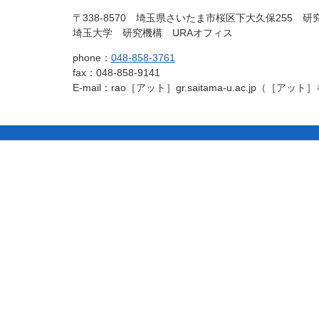
文
へ
埼玉大
埼玉大学
の
戻
〒338-8570 埼玉県さいたま市桜区下大久保255 研
先
る
埼玉大学 研究機構 URAオフィス
学
URAオフィ
頭
phone：
048-858-3761
へ
fax：048-858-9141
戻
ス
E-mail：rao［アット］gr.saitama-u.ac.jp（
る
コ
ペ
ン
ー
テ
ジ
ン
の
ツ
先
本
頭
文
へ
の
戻
先
る
頭
へ
戻