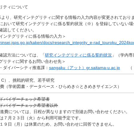
リティについて
募より、研究インテグリティに関する情報の入力内容が変更されており
ad において研究インテグリティに係る誓約状況（※）を登録していない
確認してください。
研究インテグリティに係る情報の入力＞
hinsei.jsps.go.jp/kaken/docs/research_integrity_e-rad_touroku_2024ko
確認方法については、「
研究インテグリティに係る誓約状況
」（学内専
グリティに関するお問い合わせ先＞
・ダイバーシティ推進課：
sangaku（アット）gr.saitama-u.ac.jp
（（ア
B・C）、挑戦的研究、若手研究
促進費（学術図書・データベース・ひらめき☆ときめきサイエンス）
ドバイザーチェック希望者
ドバイザーチェック希望者以外
開促進費については、日程が異なりますので別途お問い合わせください。
は７月２３日（火）から利用可能予定です。
１９日（月）は休業のため、お問い合わせに回答できません。