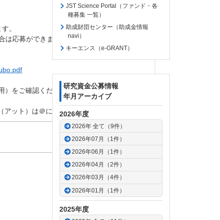
JST Science Portal（ファンド・各
種募集 一覧）
助成財団センター（助成金情報
ます。
navi）
場合は応募ができませんので、必ず事前に当該情報
キーエンス（e-GRANT）
ubo.pdf
研究資金公募情報
用）をご確認ください。
年月アーカイブ
ット）は＠に変換して送信してください）
2026年度
2026年 全て（9件）
2026年07月（1件）
2026年06月（1件）
2026年04月（2件）
2026年03月（4件）
2026年01月（1件）
2025年度