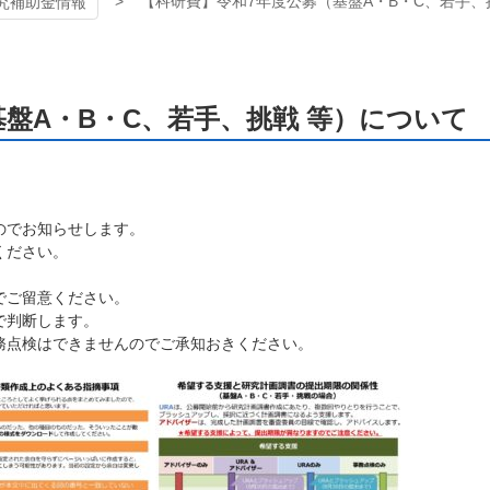
【科研費】令和7年度公募（基盤A・B・C、若手、
究補助金情報
盤A・B・C、若手、挑戦 等）について
のでお知らせします。
ください。
でご留意ください。
で判断します。
務点検はできませんのでご承知おきください。