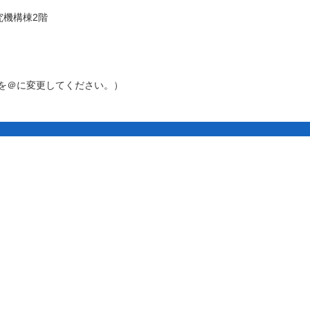
究機構棟2階
［アット］を＠に変更してください。）