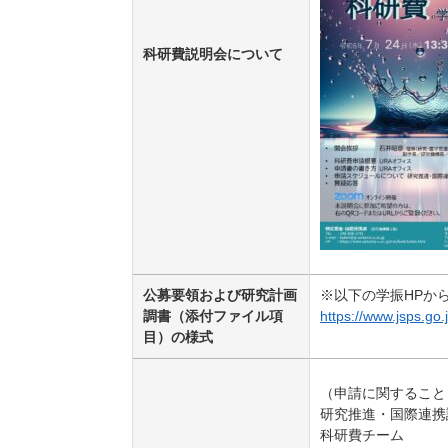
科研費説明会について
公募要領および研究計画
※以下の学振HPか
調書（添付ファイル項
https://www.jsps.go.
目）の様式
（申請に関すること
研究推進・国際連携
科研費チーム