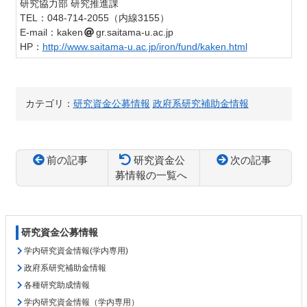
研究協力部 研究推進課
TEL：048-714-2055（内線3155）
E-mail：kaken
gr.saitama-u.ac.jp
HP：
http://www.saitama-u.ac.jp/iron/fund/kaken.html
カテゴリ：
研究資金公募情報
政府系研究補助金情報
前の記事
研究資金公
次の記事
募情報の一覧へ
コ
ペ
ン
ー
テ
ジ
研究資金公募情報
ン
の
ツ
先
学内研究資金情報(学内専用)
本
頭
政府系研究補助金情報
文
へ
各種研究助成情報
の
戻
学内研究資金情報（学内専用）