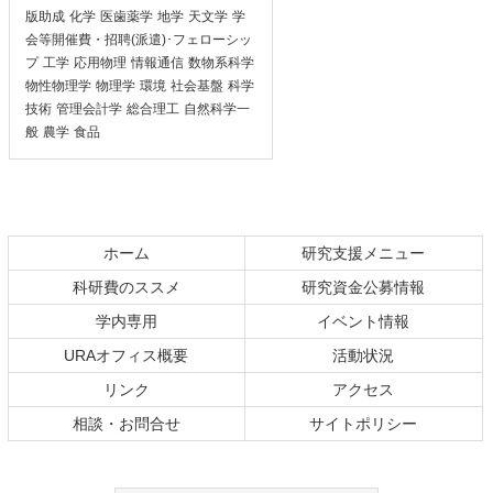
版助成
化学
医歯薬学
地学
天文学
学
会等開催費・招聘(派遣)･フェローシッ
プ
工学
応用物理
情報通信
数物系科学
物性物理学
物理学
環境
社会基盤
科学
技術
管理会計学
総合理工
自然科学一
般
農学
食品
ホーム
研究支援メニュー
科研費のススメ
研究資金公募情報
学内専用
イベント情報
URAオフィス概要
活動状況
リンク
アクセス
相談・お問合せ
サイトポリシー