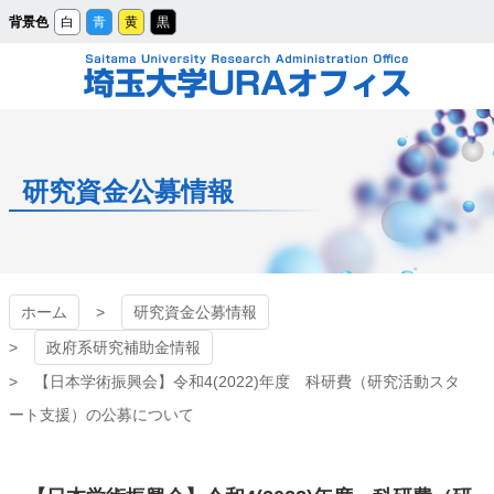
メ
背景色
白
青
黄
黒
イ
ン
コ
ン
テ
ン
ツ
埼玉大学URAオフィ
へ
ス
キ
ッ
ス
プ
研究資金公募情報
ホーム
研究資金公募情報
政府系研究補助金情報
【日本学術振興会】令和4(2022)年度 科研費（研究活動スタ
ート支援）の公募について