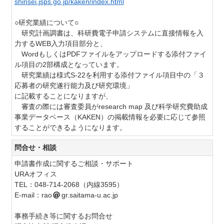
shinsei.jsps.go.jp/kaken/index.html
○研究業績について○
研究計画調書は、科研費電子申請システムに直接情報を入
力するWEB入力項目部分と、
WordもしくはPDFファイルをアップロードする添付ファイ
ル項目の2部構成となっています。
研究業績は様式S-22を利用する添付ファイル項目中の「３
応募者の研究遂行能力及び研究環境」
に記載することになりますが、
審査の際には審査委員がresearch map 及び科学研究費助成
事業データベース（KAKEN）の掲載情報を
必要に応じて参照
することができるようになります。
問合せ・相談
申請書作成に関するご相談・サポート
URAオフィス
TEL：048-714-2068（内線3595）
E-mail：rao
gr.saitama-u.ac.jp
事務手続き等に関するお問合せ