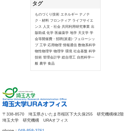
タグ
ものづくり技術
エネルギー
ナノテ
ク・材料
フロンティア
ライフサイエ
ンス
人文・社会
共同利用研究事業
出
版助成
化学
医歯薬学
地学
天文学
学
会等開催費・招聘(派遣)･フェローシッ
プ
工学
応用物理
情報通信
数物系科学
物性物理学
物理学
環境
社会基盤
科学
技術
管理会計学
総合理工
自然科学一
般
農学
食品
埼玉大
埼玉大学URAオ
〒338-8570 埼玉県さいたま市桜区下大久保255 研究機構棟2階
学
埼玉大学 研究機構 URAオフィス
フィス
phone：
048-858-3761