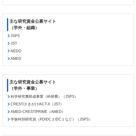
先
る
頭
へ
戻
主な研究資金公募サイト
る
（学外・組織）
JSPS
JST
NEDO
AMED
主な研究資金公募サイト
（学外・事業）
科学研究費助成事業（科研費）（JSPS）
CREST/さきがけ/ACT-X（JST）
AMED-CREST/PRIME（AMED）
学振特別研究員（PD/DC２/DC１など）（JSPS）