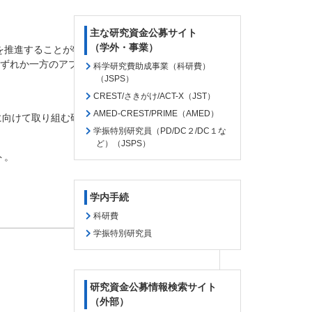
主な研究資金公募サイト
（学外・事業）
を推進することが特に重要であることから、「コア
いずれか一方のアプローチを選択のうえ、ご応募く
科学研究費助成事業（科研費）
（JSPS）
CREST/さきがけ/ACT-X（JST）
AMED-CREST/PRIME（AMED）
に向けて取り組む研究開発プロジェクト。
学振特別研究員（PD/DC２/DC１な
ど）（JSPS）
ト。
学内手続
科研費
学振特別研究員
研究資金公募情報検索サイト
（外部）