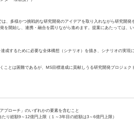
では、多様かつ挑戦的な研究開発のアイデアを取り入れながら研究開発
開発を開始し、連携・融合を図りながら進めます。提案にあたっては、
標を達成するために必要な全体構想（シナリオ）を描き、シナリオの実現
描くことは困難であるが、MS目標達成に貢献しうる研究開発プロジェク
アプローチ」のいずれかの要素を含むこと
たり総額9～12億円上限（１～3年目の総額は3～6億円上限）