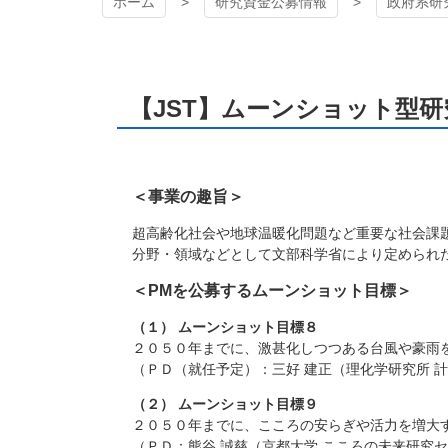
ホーム
研究資金公募情報
政府系研
【JST】ムーンショット型
＜事業の趣旨＞
超高齢化社会や地球温暖化問題など重要な社会課
分野・領域などとして文部科学省により定められ
＜PMを公募するムーンショット目標＞
（１） ムーンショット目標８
２０５０年までに、激甚化しつつある台風や豪雨
（ＰＤ（就任予定）：三好 建正（理化学研究所 
（２） ムーンショット目標９
２０５０年までに、こころの安らぎや活力を増大
（ＰＤ：熊谷 誠慈（京都大学 こころの未来研究セ