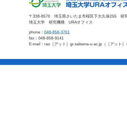
本
頭
文
へ
埼玉大
埼玉大学
の
戻
〒338-8570 埼玉県さいたま市桜区下大久保255 研
先
る
埼玉大学 研究機構 URAオフィス
学
URAオフィ
頭
phone：
048-858-3761
へ
fax：048-858-9141
戻
ス
E-mail：rao［アット］gr.saitama-u.ac.jp（
る
コ
ペ
ン
ー
テ
ジ
ン
の
ツ
先
本
頭
文
へ
の
戻
先
る
頭