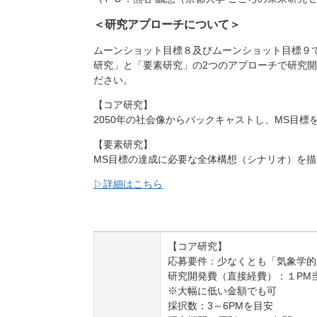
＜研究アプローチについて＞
ムーンショット目標８及びムーンショット目標９
研究」と「要素研究」の2つのアプローチで研究
ださい。
【コア研究】
2050年の社会像からバックキャストし、MS目
【要素研究】
MS目標の達成に必要な全体構想（シナリオ）を
▷詳細はこちら
【コア研究】
応募要件：少なくとも「気象学的
研究開発費（直接経費）：１PM当
※大幅に低い金額でも可
採択数：3～6PMを目安