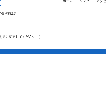
ホーム
リンク
アク
究機構棟2階
［アット］を＠に変更してください。）