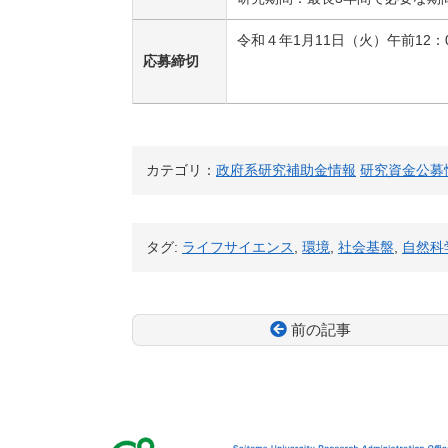
令和４年1月11日（火）午前12：
応募締切
カテゴリ：
政府系研究補助金情報
研究資金公募
タグ:
ライフサイエンス
,
環境
,
社会基盤
,
自然科
前の記事
コ
ペ
ン
ー
テ
ジ
ン
の
ツ
先