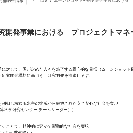
【JST】ムーンショット型研究開発事業における
究補助金情報
研究開発事業における プロジェクトマネ
題に対して、国が定めた人々を魅了する野心的な目標（ムーンショット
た研究開発構想に基づき、研究開発を推進します。
を制御し極端風水害の脅威から解放された安全安心な社会を実現
計算科学研究センター チームリーダー））
することで、精神的に豊かで躍動的な社会を実現
ンター 准教授））