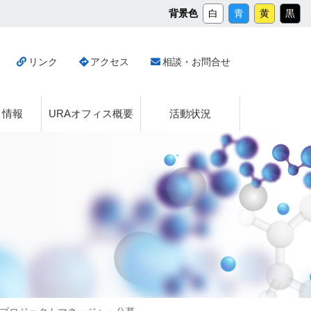
メ
背景色
白
青
黄
黒
イ
ン
コ
リンク
アクセス
相談・お問合せ
ン
テ
ン
ツ
ト情報
URAオフィス概要
活動状況
へ
ス
キ
ッ
プ