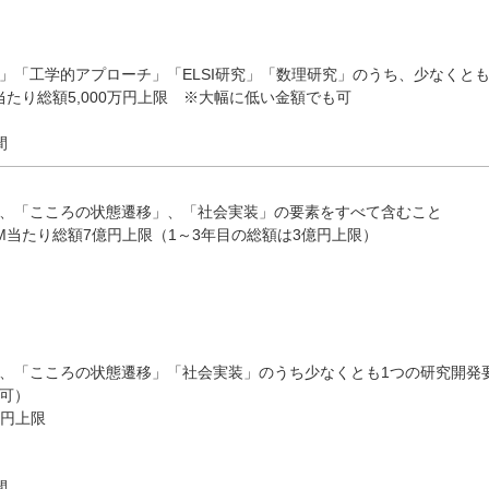
」「工学的アプローチ」「ELSI研究」「数理研究」のうち、少なくと
たり総額5,000万円上限 ※大幅に低い金額でも可
間
、「こころの状態遷移」、「社会実装」の要素をすべて含むこと
M当たり総額7億円上限（1～3年目の総額は3億円上限）
、「こころの状態遷移」「社会実装」のうち少なくとも1つの研究開発
可）
億円上限
間