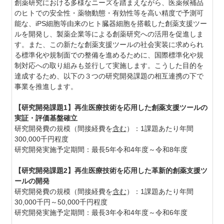
創薬研究における多様なニーズを踏まえながら、医薬候補品
のヒトでの安全性・薬物動態・有効性等を高い精度で予測可
能な、iPS細胞等由来のヒト臓器細胞を搭載した創薬支援ツー
ルを開発し、製薬企業等による創薬研究への活用を促進しま
す。また、この新たな創薬支援ツールの社会実装に求められ
る標準化や規制面での整備を進めるために、国際標準化や規
制対応への取り組みも並行して実施します。こうした目的を
達成するため、以下の３つの研究開発課題の相互連携の下で
事業を推進します。
【研究開発課題1】再生医療技術を応用した創薬支援ツールの
実証・評価基盤確立
研究開発費の規模（間接経費を
含む
）：1課題あたり年間
300,000千円程度
研究開発実施予定期間：最長5年令和4年度～令和8年度
【研究開発課題2】再生医療技術を応用した革新的創薬支援ツ
ールの開発
研究開発費の規模（間接経費を
含む
）：1課題あたり年間
30,000千円～
50,000千円程度
研究開発実施予定期間：最長3年令和4年度～令和6年度