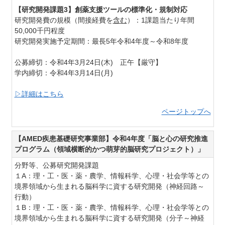
【研究開発課題3】創薬支援ツールの標準化・規制対応
研究開発費の規模（間接経費を
含む
）：1課題当たり年間
50,000千円程度
研究開発実施予定期間：最長5年令和4年度～令和8年度
公募締切：令和4年3月24日(木) 正午【厳守】
学内締切：令和4年3月14日(月)
▷詳細はこちら
ページトップへ
【AMED疾患基礎研究事業部】令和4年度「脳と心の研究推進
プログラム（領域横断的かつ萌芽的脳研究プロジェクト）」
分野等、公募研究開発課題
１A：理・工・医・薬・農学、情報科学、心理・社会学等との
境界領域から生まれる脳科学に資する研究開発（神経回路～
行動）
１B：
理・工・医・薬・農学、情報科学、心理・社会学等との
境界領域から生まれる脳科学に資する研究開発（分子～神経