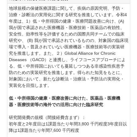
地球規模の保健医療課題に関して、疾病の原因究明、予防・
治療・診断法の実用化に関する研究を推進しています。令和4
年度は、1）低・中所得国の健康・医療問題改善に向け、(A)
我が国で承認された医療機器・医療技術・医薬品の有効性、
安全性、効率性等を評価するための国際共同チームでの臨床
研究や、 (B) 我が国で承認されているものの、対象国の臨床現
場で導入・普及されていない医療機器・医療技術等の実装研
究を推進します。また、２）Global Alliance for Chronic
Diseases （GACD）と連携し、ライフコースアプローチによ
る、低・中所得国においても蔓延しつつある非感染性疾患予
防のための実装研究を推進します。得られた知見をもとに、
対象国において、新たな診断法・治療法・予防法の実用化・
実装化を目指します。
低・中所得国の健康・医療改善に向けた、医薬品・医療機
器・医療技術等の海外での活用に向けた臨床研究
研究開発費の規模（間接経費含まず）：
初年度と2年度目は1課題当たり年間3,800 千円程度3年度目以
降は1課題当たり年間7,600 千円程度