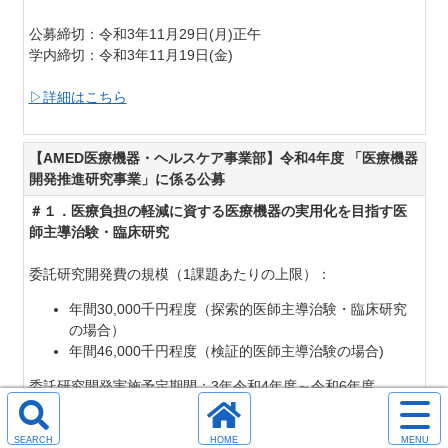
公募締切：令和3年11月29日(月)正午
学内締切：令和3年11月19日(金)
▷詳細はこちら
【AMED医療機器・ヘルスケア事業部】令和4年度 「医療機器
開発推進研究事業」に係る公募
＃１．医療負担の軽減に資する医療機器の実用化を目指す医
師主導治験・臨床研究
委託研究開発費の規模（1課題あたりの上限）：
年間30,000千円程度（探索的医師主導治験・臨床研究
の場合）
年間46,000千円程度（検証的医師主導治験の場合)
委託研究開発
実施予定期間：3年令和4年度～令和6年度
サ
＃２．革新的医療機器の実用化を目指す医師主導治験・臨床
イ
検
ホ