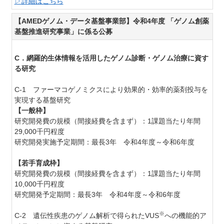
▷詳細はこちら
【AMEDゲノム・データ基盤事業部】令和4年度 「ゲノム創薬
基盤推進研究事業」に係る公募
C．網羅的生体情報を活用したゲノム診断・ゲノム治療に資す
る研究
C-1
ファーマコゲノミクスにより効果的・効率的薬剤投与を
実現する基盤研究
【一般枠】
研究開発費の規模（間接経費を含まず）：
1課題当たり年間
29,000千円程度
研究開発実施予定期間：最長3年 令和4年度～令和6年度
【若手育成枠】
研究開発費の規模（間接経費を含まず）：
1課題当たり年間
10,000千円程度
研究開発予定期間：最長3年 令和4年度～令和6年度
※
C-2 遺伝性疾患のゲノム解析で得られたVUS
への機能的ア