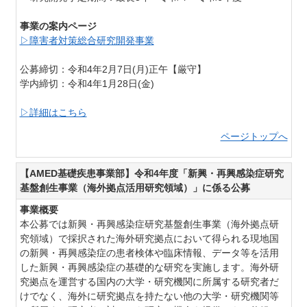
事業の案内ページ
▷障害者対策総合研究開発事業
公募締切：令和4年2月7日(月)正午【厳守】
学内締切：令和4年1月28日(金)
▷詳細はこちら
ページトップへ
【AMED基礎疾患事業部】令和4年度「新興・再興感染症研究
基盤創生事業（海外拠点活用研究領域）」に係る公募
事業概要
本公募では新興・再興感染症研究基盤創生事業（海外拠点研
究領域）で採択された海外研究拠点において得られる現地国
の新興・再興感染症の患者検体や臨床情報、データ等を活用
した新興・再興感染症の基礎的な研究を実施します。海外研
究拠点を運営する国内の大学・研究機関に所属する研究者だ
けでなく、海外に研究拠点を持たない他の大学・研究機関等