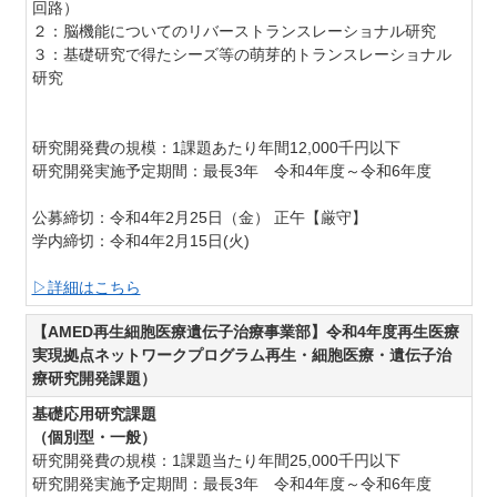
回路）
２：
脳機能についてのリバーストランスレーショナル研究
３：
基礎研究で得たシーズ等の萌芽的トランスレーショナル
研究
研究開発費の規模：1課題あたり年間12,000千円以下
研究開発実施予定期間：
最長3年
令和4年度～令和6年度
公募締切：
令和4年2月25日（金） 正午【厳守】
学内締切：令和4年2月15日(火)
▷詳細はこちら
【AMED再生細胞医療遺伝子治療事業部】令和4年度再生医療
実現拠点ネットワークプログラム再生・細胞医療・遺伝子治
療研究開発課題）
基礎応用研究課題
（個別型・一般）
研究開発費の規模：
1課題当たり年間25,000千円以下
研究開発実施予定期間：
最長3年
令和4年度～令和6年度