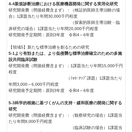
4-4新規診断治療における医療機器開発に関する実用化研究
研究開発費（間接経費含まず）：（検証的医師主導治験の場
合）1課題当たり年間30,000千円程度
（探索的医師主導治験・臨
床研究の場合）1課題当たり年間20,000千円程度
研究開発予定期間：原則3年度 令和4～6年度
【領域5】新たな標準治療を創るための研究
5-1より有効または、より低侵襲な標準治療確立のための多施
設共同臨床試験
研究開発費（間接経費含まず）：1課題当たり年間15,000千円
程度
（ﾌｫﾛｰｱｯﾌﾟ課題）1課題当たり
年間3,000～6,000千円程度
研究開発予定期間：原則3年度 令和4～6年度
5-3科学的根拠に基づくがんの支持・緩和医療の開発に関する
研究
研究開発費（間接経費含まず）：（観察研究の場合）1課題当
たり年間8,000千円程度
（臨床試験の場合）1課題当