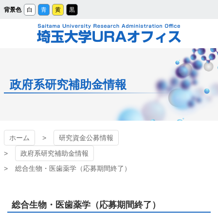
メ
背景色
白
青
黄
黒
イ
ン
コ
ン
テ
ン
ツ
埼玉大学URAオフィ
へ
ス
キ
ッ
ス
プ
政府系研究補助金情報
ホーム
研究資金公募情報
政府系研究補助金情報
総合生物・医歯薬学（応募期間終了）
総合生物・医歯薬学（応募期間終了）