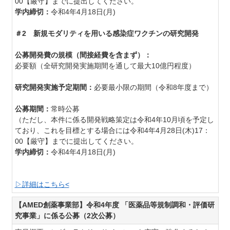
00【厳守】までに提出してください。
学内締切：
令和4年4月18日(月)
＃2 新規モダリティを用いる感染症ワクチンの研究開発
公募開発費の規模（間接経費を含まず）：
必要額（​全研究開発実施期間を通して最大10億円程度）
研究開発実施予定期間：
必要最小限の期間（令和8年度まで）
公募期間：
常時公募
（ただし、本件に係る開発戦略策定は令和4年10月頃を予定し
ており、これを目標とする場合には令和4年4月28日(木)17：
00【厳守】までに提出してください。
学内締切：
令和4年4月18日(月)
▷詳細はこちら<
【AMED創薬事業部】令和4年度 「医薬品等規制調和・評価研
究事業」に係る公募（2次公募）