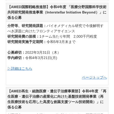
【AMED国際戦略推進部】令和4年度 「医療分野国際科学技術
共同研究開発推進事業（Interstellar Initiative Beyond）」に
係る公募
分野等、研究開発課題：
バイオメディカル研究で今後解明す
べき課題に向けたフロンティアサイエンス
研究開発費の規模：
1チーム当たり年間 2,000千円程度
研究開発実施予定期間：
令和5年3月末まで
公募締切：
2022年3月31日（木）
学内締切：
令和4年3月21日(月)
▷詳細はこちら
ページトップへ
【AMED再生・細胞医療・遺伝子治療事業部】令和4年度 「再
生医療・遺伝子治療の産業化に向けた基盤技術開発事業（再
生医療技術を応用した高度な創薬支援ツール技術開発）」に
係る公募