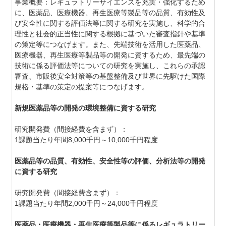
事業概要：
レギュラトリーサイエンスを充実・強化するため
に、医薬品、医療機器、再生医療等製品等の品質、有効性及
び安全性に関する評価法等に関する研究を実施し、科学的合
理性と社会的正当性に関する根拠に基づいた審査指針や基準
の策定等につなげます。また、先端技術を活用した医薬品、
医療機器、再生医療等製品等の開発に資するため、最先端の
技術に係る評価法等についての研究を実施し、これらの承認
審査、市販後安全対策等の基盤整備及び世界に先駆けた国際
規格・基準の策定の提案等につなげます。
新規医薬品等の開発の環境整備に資する研究
研究開発費（間接経費を含まず）：
1課題当たり年間8,000千円～10,000千円程度
医薬品等の品質、有効性、安全性等の評価、分析法等の開発
に資する研究
研究開発費（間接経費含まず）：
1課題当たり年間
2,000千円～
24,000千円程度
医薬品・医療機器・再生医療等製品等に係るレギュラトリー