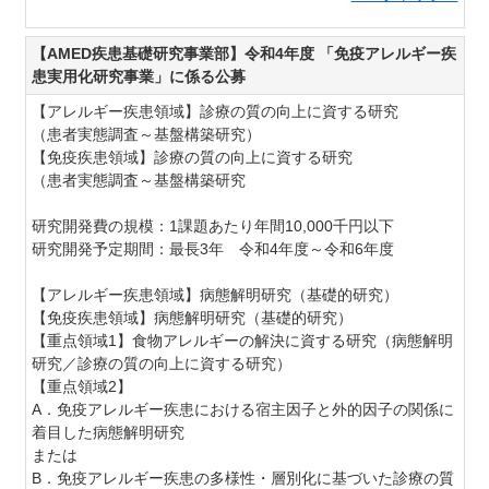
【AMED疾患基礎研究事業部】令和4年度 「免疫アレルギー疾
患実用化研究事業」に係る公募
【アレルギー疾患領域】
診療の質の向上に資する研究
（患者実態調査～基盤構築研究）
【免疫疾患領域】診療の質の向上に資する研究
（患者実態調査～基盤構築研究
研究開発費の規模：1課題あたり年間10,000千円以下
研究開発予定期間：最長3年 令和4年度～令和6年度
【アレルギー疾患領域】病態解明研究（基礎的研究）
【免疫疾患領域】病態解明研究（基礎的研究）
【重点領域1】食物アレルギーの解決に資する研究（病態解明
研究／診療の質の向上に資する研究）
【重点領域2】
A．免疫アレルギー疾患における宿主因子と外的因子の関係に
着目した病態解明研究
または
B．免疫アレルギー疾患の多様性・層別化に基づいた診療の質