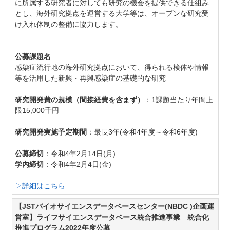
に所属する研究者に対しても研究の機会を提供できる仕組み
とし、海外研究拠点を運営する大学等は、オープンな研究受
け入れ体制の整備に協力します。
公募課題名
感染症流行地の海外研究拠点において、得られる検体や情報
等を活用した新興・再興感染症の基礎的な研究
研究開発費の規模（間接経費を含まず）
：1課題当たり年間上
限15,000千円
研究開発実施予定期間
：最長3年(令和4年度～令和6年度)
公募締切
：令和4年2月14日(月)
学内締切
：令和4年2月4日(金)
▷詳細はこちら
【JSTバイオサイエンスデータベースセンター(NBDC )企画運
営室】ライフサイエンスデータベース統合推進事業 統合化
推進プログラム2022年度公募