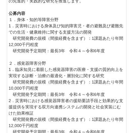
の先進的・実践的な研究を推進します。
公募内容
１．身体・知的等障害分野
1．
災害時における身体及び知的障害児・者の避難及び避難先
での生活・健康維持に関する支援方法の開発
研究開発費の規模（間接経費を含まず）：1課題あたり年間
12,000千円程度
研究開発予定期間：最長3年 令和４～令和6年度
２．感覚器障害分野
1．臨床知見に着眼した感覚器障害の医療・支援の質的向上を
実現する診断・治療の最適化・層別化に関する研究
研究開発費の規模（間接経費を含まず）：1課題あたり年間
10,000千円程度
研究開発予定期間：最長3年 令和４～令和6年度
2．災害時における感覚器障害者の援助要請手段と効果的な支
援提供を実現する双方向連携システムの開発と社会実装にむ
けた効果検証
研究開発費の規模（間接経費を含まず）：1課題あたり年間
12,000千円程度
研究開発予定期間：最長3年 令和４～令和6年度