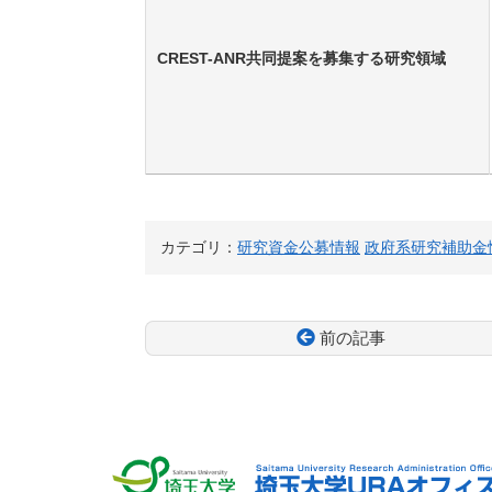
CREST-ANR共同提案を募集する研究領域
カテゴリ：
研究資金公募情報
政府系研究補助金
前の記事
コ
ペ
ン
ー
テ
ジ
ン
の
ツ
先
本
頭