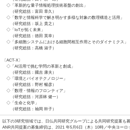
◇「革新的な量子情報処理技術基盤の創出」
（研究総括：富田 章久）
◇「数学と情報科学で解き明かす多様な対象の数理構造と活用」
（研究総括：坂上 貴之）
◇「
IoT
が拓く未来」
（研究総括：徳田 英幸）
◇「多細胞システムにおける細胞間相互作用とそのダイナミクス」
（研究総括：高橋 淑子）
〔
ACT-X
〕
◇「
AI
活用で挑む学問の革新と創成」
（研究総括：國吉 康夫）
◇「環境とバイオテクノロジー」
（研究総括：野村 暢彦）
◇「数理・情報のフロンティア」
（研究総括：河原林 健一）
◇「生命と化学」
（研究総括：袖岡 幹子）
以下の
3
研究領域では、日仏共同研究グループによる共同研究提案も
ANR
共同提案の募集締切は、
2021
年
5
月
6
日（木）
10
時／中央ヨーロ