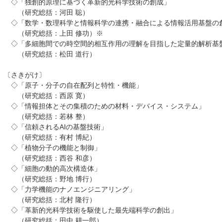
◇「独創的原理に基づく革新的光科学技術の創成」
（研究総括：河田 聡）
◇「数学・数理科学と情報科学の連携・融合による情報活用基盤の
（研究総括：上田 修功）※
◇「多細胞間での時空間的相互作用の理解を目指した定量的解析基
（研究総括：松田 道行）
〔さきがけ〕
◇「原子・分子の自在配列と特性・機能」
（研究総括：西原 寛）
◇「情報担体とその集積のための材料・デバイス・システム」
（研究総括：若林 整）
◇「信頼される
AI
の基盤技術」
（研究総括：有村 博紀）
◇「植物分子の機能と制御」
（研究総括：西谷 和彦）
◇「細胞の動的高次構造体」
（研究総括：野地 博行）
◇「力学機能のナノエンジニアリング」
（研究総括：北村 隆行）
◇「革新的光科学技術を駆使した最先端科学の創出」
（研究総括：田中 耕一郎）