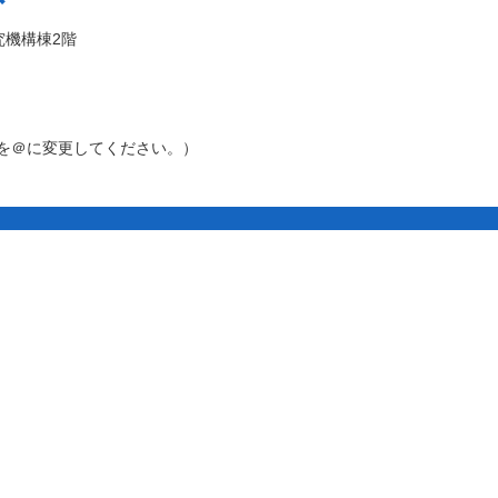
究機構棟2階
［アット］を＠に変更してください。）