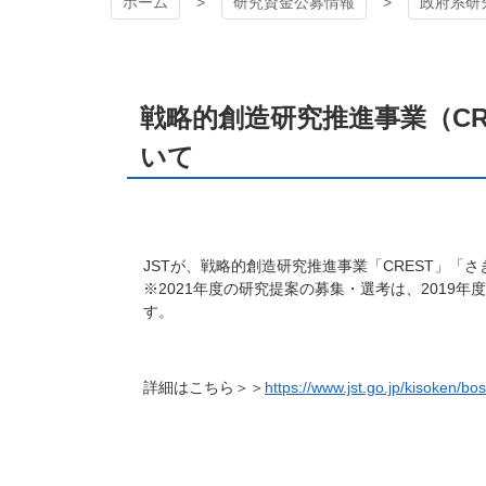
ホーム
研究資金公募情報
政府系研
戦略的創造研究推進事業（CREST・さきがけ・AC
戦略的創造研究推進事業（CR
いて
JSTが、戦略的創造研究推進事業「
CREST
」「さ
※
2021
年度の研究提案の募集・選考は、
2019
年度
す。
詳細はこちら＞＞
https://www.jst.go.jp/kisoken/bo