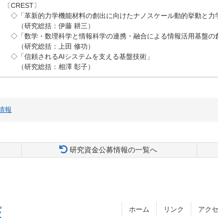
〔
CREST
〕
◇「革新的力学機能材料の創出に向けたナノスケール動的挙動と力
（研究総括：伊藤 耕三）
◇「数学・数理科学と情報科学の連携・融合による情報活用基盤の
（研究総括：上田 修功）
◇「信頼される
AI
システムを支える基盤技術」
（研究総括：相澤 彰子）
情報
研究資金公募情報の一覧へ
ホーム
リンク
アク