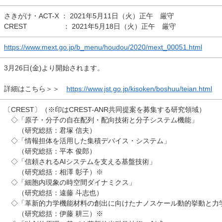
さきがけ・
ACT-X
：
2021
年
5
月
11
日（火）正午 厳守
CREST
：
2021
年
5
月
18
日（火）正午 厳守
https://www.mext.go.jp/b_menu/houdou/2020/mext_00051.html
3月26日(金)より開始されます。
詳細はこちら＞＞
https://www.jst.go.jp/kisoken/boshuu/teian.html
〔
CREST
〕（※印は
CREST-ANR
共同提案を募集する研究領域）
◇「原子・分子の自在配列・配向技術と分子システム機能」
（研究総括：君塚 信夫）
◇「情報担体を活用した集積デバイス・システム」
（研究総括：平本 俊郎）
◇「信頼される
AI
システムを支える基盤技術」
（研究総括：相澤 彰子）※
◇「細胞内現象の時空間ダイナミクス」
（研究総括：遠藤 斗志也）
◇「革新的力学機能材料の創出に向けたナノスケール動的挙動と力
（研究総括：伊藤 耕三）※