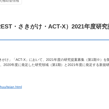
究補助金情報
T-X）2021年度研究提案（第1期）の募集開始について
EST・さきがけ・ACT-X）2021年度
きがけ」「
ACT-X
」において、
2021
年度の研究提案募集（第
1
期※）を
、
2020
年度に発足した研究領域（第
1
期）と
2021
年度に発足する新規
shuu/teian.html