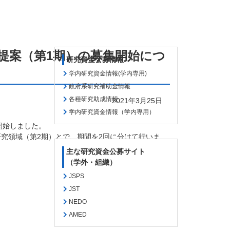
研究提案（第1期）の募集開始につ
研究資金公募情報
学内研究資金情報(学内専用)
政府系研究補助金情報
各種研究助成情報
2021年3月25日
学内研究資金情報（学内専用）
開始しました。
研究領域（第
2
期）とで、期間を
2
回に分けて行いま
主な研究資金公募サイト
（学外・組織）
JSPS
JST
NEDO
AMED