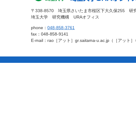
文
へ
埼玉大
埼玉大学
の
戻
〒338-8570 埼玉県さいたま市桜区下大久保255 研
先
る
埼玉大学 研究機構 URAオフィス
学
URAオフィ
頭
phone：
048-858-3761
へ
fax：048-858-9141
戻
ス
E-mail：rao［アット］gr.saitama-u.ac.jp（
る
コ
ペ
ン
ー
テ
ジ
ン
の
ツ
先
本
頭
文
へ
の
戻
先
る
頭
へ
戻