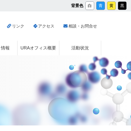
メ
背景色
白
青
黄
黒
イ
ン
コ
リンク
アクセス
相談・お問合せ
ン
テ
ン
ツ
ト情報
URAオフィス概要
活動状況
へ
ス
キ
ッ
プ