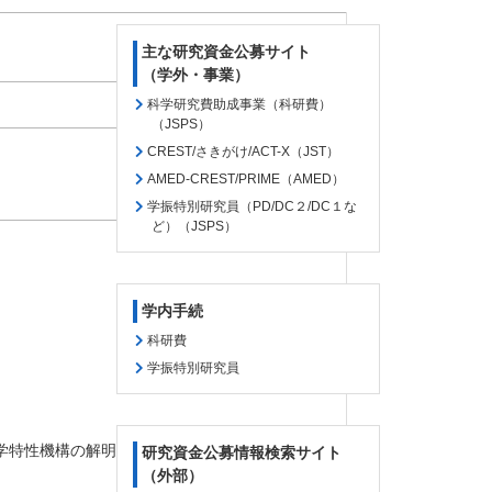
主な研究資金公募サイト
（学外・事業）
科学研究費助成事業（科研費）
（JSPS）
CREST/さきがけ/ACT-X（JST）
AMED-CREST/PRIME（AMED）
学振特別研究員（PD/DC２/DC１な
ど）（JSPS）
学内手続
科研費
学振特別研究員
学特性機構の解明」
研究資金公募情報検索サイト
（外部）