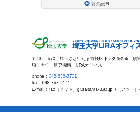
前の記事
コ
ペ
ン
ー
テ
ジ
ン
の
ツ
先
本
頭
文
へ
埼玉大
埼玉大学
の
戻
〒338-8570 埼玉県さいたま市桜区下大久保255 研
先
る
埼玉大学 研究機構 URAオフィス
学
URAオフィ
頭
phone：
048-858-3761
へ
fax：048-858-9141
戻
ス
E-mail：rao［アット］gr.saitama-u.ac.jp（
る
コ
ペ
ン
ー
テ
ジ
ン
の