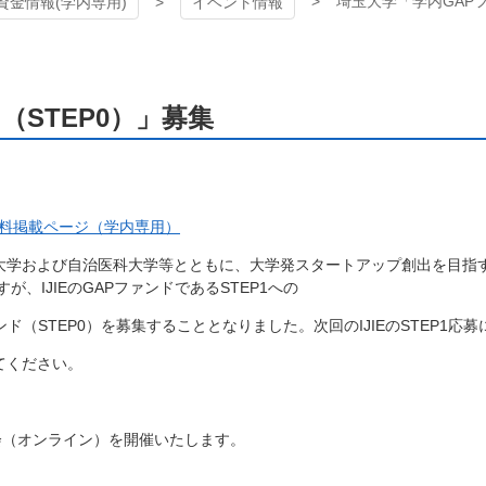
埼玉大学「学内GAPフ
資金情報(学内専用)
イベント情報
（STEP0）」募集
料掲載ページ（学内専用）
大学および自治医科大学等とともに、大学発スタートアップ創出を目指
すが、
IJIE
の
GAP
ファンドである
STEP1
への
ンド（
STEP0
）を募集することとなりました。次回の
IJIE
の
STEP1
応募
てください。
会（オンライン）を開催いたします。