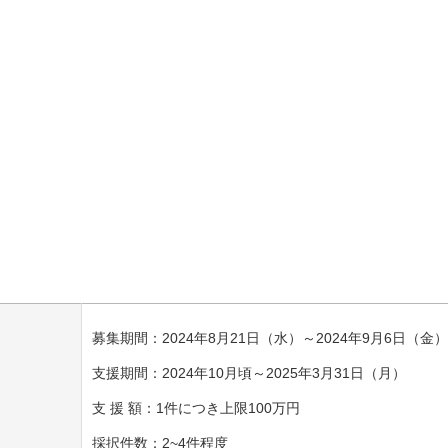
募集期間：
2024
年
8
月
21
日（水）～
2024
年
9
月
6
日（金）
支援期間：
2024
年
10
月頃～
2025
年
3
月
31
日（月）
支 援 額：
1
件につき上限
100
万円
採択件数：
2~4
件程度