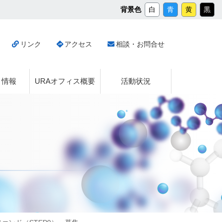
メ
背景色
白
青
黄
黒
イ
ン
コ
リンク
アクセス
相談・お問合せ
ン
テ
ン
ツ
ト情報
URAオフィス概要
活動状況
へ
ス
キ
ッ
プ