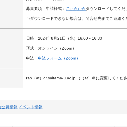
募集要項・申請様式：
こちらから
ダウンロードしてくだ
※
ダウンロードできない場合は、問合せ先までご連絡く
日時：
2024
年
8
月
21
日（水）
16:00
～
16:30
形式：オンライン（
Zoom
）
申込：
申込フォーム（Zoom）
rao
（
at
）
gr.saitama-u.ac.jp
（（
at
）＠に変更してくだ
金公募情報
イベント情報