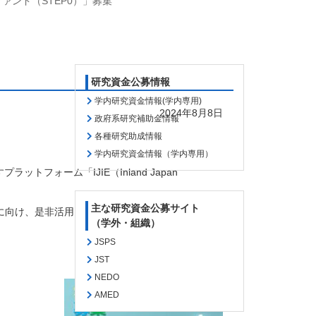
ァンド（STEP0）」募集
研究資金公募情報
学内研究資金情報(学内専用)
2024年8月8日
政府系研究補助金情報
各種研究助成情報
学内研究資金情報（学内専用）
すプラットフォーム「
IJIE
（
Inland Japan
主な研究資金公募サイト
に向け、是非活用ください。
（学外・組織）
JSPS
JST
NEDO
AMED