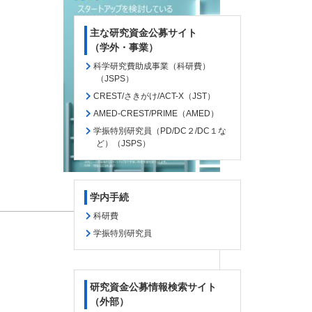
主な研究資金公募サイト
（学外・事業）
科学研究費助成事業（科研費）
（JSPS）
CREST/さきがけ/ACT-X（JST）
AMED-CREST/PRIME（AMED）
学振特別研究員（PD/DC２/DC１な
ど）（JSPS）
学内手続
科研費
学振特別研究員
研究資金公募情報検索サイト
（外部）