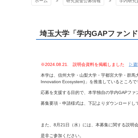
ホーム
研究資金公募情報
学内研究
埼玉大学「学内GAPファンド
※2024.08.21. 説明会資料を掲載しました
▷資
本学は、信州大学・山梨大学・宇都宮大学・群馬
Innovation Ecosystem)
」を推進しているところで
応募を支援する目的で、本学独自の学内
GAP
ファ
募集要項・申請様式は、下記よりダウンロードし
また、
8
月
21
日（水）には、本募集に関する説明
是非ご参加ください。