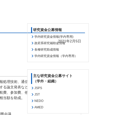
研究資金公募情報
学内研究資金情報(学内専用)
2021年2月5日
政府系研究補助金情報
各種研究助成情報
学内研究資金情報（学内専用）
主な研究資金公募サイト
（学外・組織）
報処理技術、通信技術、
する論文発表などを行う
JSPS
航費、参加費、他関連費に充当可）
JST
相当額を助成。
NEDO
AMED
国際会議