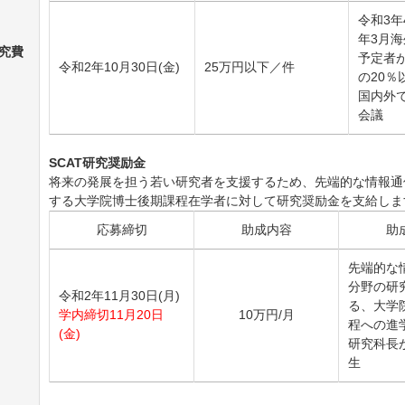
令和
3
年
年
3
月
海
究費
予定者
令和2年10月30日(金)
25万円以下／件
の20％
国内外
会議
SCAT研究奨励金
将来の発展を担う若い研究者を支援するため、先端的な情報通
する大学院博士後期課程在学者に対して研究奨励金を支給しま
応募締切
助成内容
助
先端的な
分野の研
令和2年11月30日(月)
る、大学
学内締切11月20日
10
万円
/
月
程への進
(金)
研究科長
生