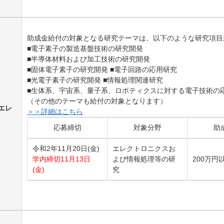
助成金給付の対象となる研究テーマは、以下のような研究項目
■電子素子の製造基盤技術の研究開発
■半導体材料および加工技術の研究開発
■固体電子素子の研究開発 ■電子回路の応用研究
■光電子素子の研究開発 ■情報処理関連研究
■生体系、宇宙系、量子系、ロボティクスに対する電子技術の
（その他のテーマも給付の対象となります）
エレ
＞＞詳細はこちら
応募締切
対象分野
助
令和2年11月20日(金)
エレクトロニクスお
学内締切11月13日
よび情報処理等の研
200
万円
(金)
究