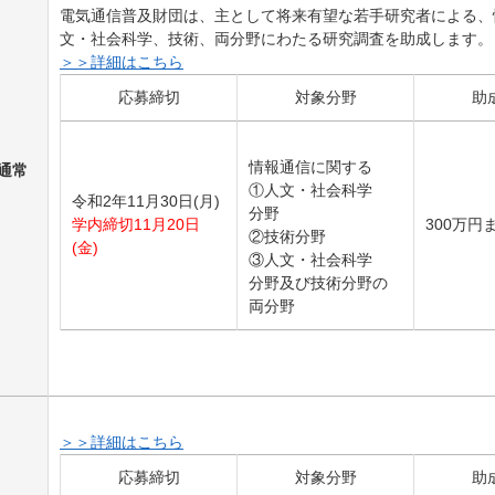
電気通信普及財団は、主として将来有望な若手研究者による、
文・社会科学、技術、両分野にわたる研究調査を助成します。
＞＞詳細はこちら
応募締切
対象分野
助
情報通信
に
関
する
通常
①
人文
・
社会
科学
令和2年11月30日(月)
分野
学内締切11月20日
300万円
②
技術
分野
(金)
③
人文
・
社会
科学
分野
及
び
技術
分野
の
両分野
＞＞詳細はこちら
応募締切
対象分野
助