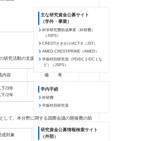
主な研究資金公募サイト
（学外・事業）
科学研究費助成事業（科研費）
（JSPS）
CREST/さきがけ/ACT-X（JST）
AMED-CREST/PRIME（AMED）
の研究活動の支援を目的として、研究費の助成
学振特別研究員（PD/DC２/DC１な
ど）（JSPS）
成内容
備 考
以下/3年
学内手続
以下/2年
科研費
学振特別研究員
として、本分野に関する国際会議の開催費の助
研究資金公募情報検索サイト
助成対象
備 考
（外部）