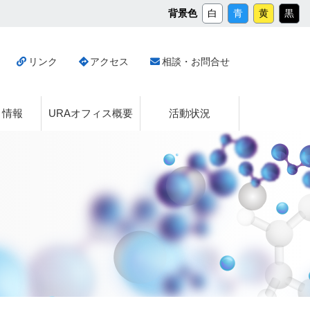
メ
背景色
白
青
黄
黒
イ
ン
コ
リンク
アクセス
相談・お問合せ
ン
テ
ン
ツ
ト情報
URAオフィス概要
活動状況
へ
ス
キ
ッ
プ