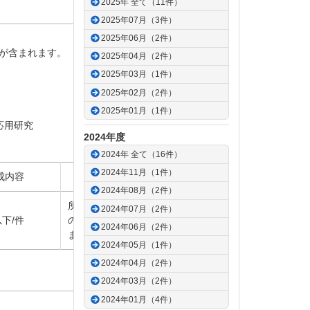
2025年 全て（11件）
2025年07月（3件）
2025年06月（2件）
が含まれます。
2025年04月（2件）
2025年03月（1件）
2025年02月（2件）
2025年01月（1件）
応用研究
2024年度
2024年 全て（16件）
2024年11月（1件）
成内容
備 考
2024年08月（2件）
所属
機関長
又
は
学部長
2024年07月（2件）
以下
/
件
の
確認印
が
必要
となり
2024年06月（2件）
ます。
2024年05月（1件）
2024年04月（2件）
ページトップへ
2024年03月（2件）
2024年01月（4件）