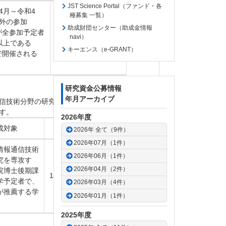
JST Science Portal（ファンド・各
4
月
～
令和
4
種募集 一覧）
外
の
参加
助成財団センター（助成金情報
が
全
参加
予定者
応募
件数
navi）
以上
である
1
団体
1
件
キーエンス（e-GRANT）
で
開催
される
研究資金公募情報
年月アーカイブ
信技術分野の研究を行う、優れた研究能力を有
す。
2026年度
成対象
備 考
2026年 全て（9件）
2026年07月（1件）
情報通信技術
2026年06月（1件）
究を専攻す
2026年04月（2件）
院博士後期課
1
研究科
につき1
名
のみ
学予定者で、
2026年03月（4件）
が推薦する学
2026年01月（1件）
2025年度
ページトップへ