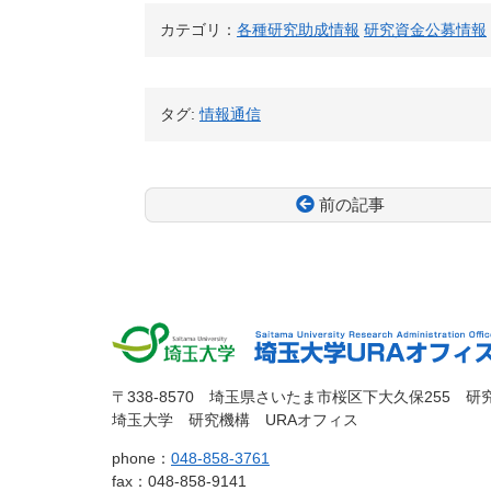
カテゴリ：
各種研究助成情報
研究資金公募情報
タグ:
情報通信
前の記事
コ
ペ
ン
ー
テ
ジ
ン
の
ツ
先
本
頭
文
へ
埼玉大
埼玉大学
の
戻
〒338-8570 埼玉県さいたま市桜区下大久保255 研
先
る
埼玉大学 研究機構 URAオフィス
学
URAオフィ
頭
phone：
048-858-3761
へ
fax：048-858-9141
戻