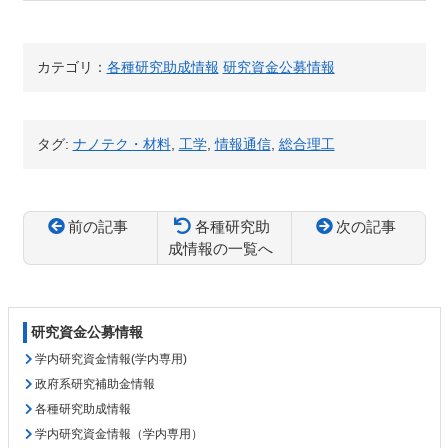
カテゴリ：
各種研究助成情報
研究資金公募情報
タグ:
ナノテク・材料
,
工学
,
情報通信
,
総合理工
前の記事
各種研究助
次の記事
成情報の一覧へ
コ
ペ
ン
ー
テ
ジ
研究資金公募情報
ン
の
ツ
先
学内研究資金情報(学内専用)
本
頭
政府系研究補助金情報
文
へ
各種研究助成情報
の
戻
学内研究資金情報（学内専用）
先
る