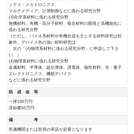
ィクス・メカトロニクス、
マルチメディア、計測制御などに係わる研究分野
(3)化学系材料に係わる研究分野
無機材料、有機・高分子材料、複合材料の開発と高機能化に
係わる研究分野
（ただし、バイオ系材料や有機合成を主とする材料研究は対
象外。デバイス色の強い材料研究は
、次の「(4)物理系材料に係わる研究分野」に申請して下さ
い。）
(4)物理系材料に係わる研究分野
金属材料、半導体、超伝導体、誘電体、磁性材料、光・量子
エレクトロニクス、機能デバイス
などに係わる研究分野
助 成 金 等
一律100万円
奨励書50万円
備 考
所属機関または部局の承諾が必要となります