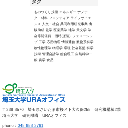
タグ
ものづくり技術
エネルギー
ナノテ
ク・材料
フロンティア
ライフサイエ
ンス
人文・社会
共同利用研究事業
出
版助成
化学
医歯薬学
地学
天文学
学
会等開催費・招聘(派遣)･フェローシッ
プ
工学
応用物理
情報通信
数物系科学
物性物理学
物理学
環境
社会基盤
科学
技術
管理会計学
総合理工
自然科学一
般
農学
食品
埼玉大
埼玉大学URAオ
〒338-8570 埼玉県さいたま市桜区下大久保255 研究機構棟2階
学
埼玉大学 研究機構 URAオフィス
フィス
phone：
048-858-3761