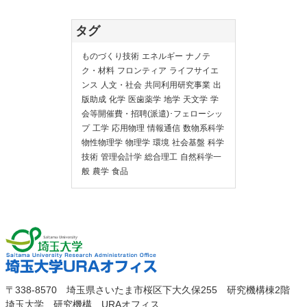
タグ
ものづくり技術
エネルギー
ナノテ
ク・材料
フロンティア
ライフサイエ
ンス
人文・社会
共同利用研究事業
出
版助成
化学
医歯薬学
地学
天文学
学
会等開催費・招聘(派遣)･フェローシッ
プ
工学
応用物理
情報通信
数物系科学
物性物理学
物理学
環境
社会基盤
科学
技術
管理会計学
総合理工
自然科学一
般
農学
食品
埼玉大
埼玉大学URAオ
〒338-8570 埼玉県さいたま市桜区下大久保255 研究機構棟2階
学
埼玉大学 研究機構 URAオフィス