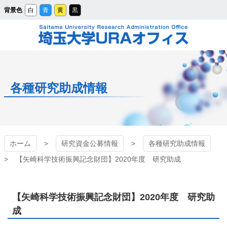
メ
背景色
白
青
黄
黒
イ
ン
コ
ン
テ
ン
ツ
埼玉大学URAオフィ
へ
ス
キ
ッ
ス
プ
各種研究助成情報
ホーム
研究資金公募情報
各種研究助成情報
【矢崎科学技術振興記念財団】2020年度 研究助成
【矢崎科学技術振興記念財団】2020年度 研究助
成