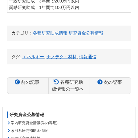
一般研究助成：3年間で200万円以内
奨励研究助成：1年間で100万円以内
カテゴリ：
各種研究助成情報
研究資金公募情報
タグ:
エネルギー
,
ナノテク・材料
,
情報通信
前の記事
各種研究助
次の記事
成情報の一覧へ
コ
ペ
ン
ー
テ
ジ
研究資金公募情報
ン
の
ツ
先
学内研究資金情報(学内専用)
本
頭
政府系研究補助金情報
文
へ