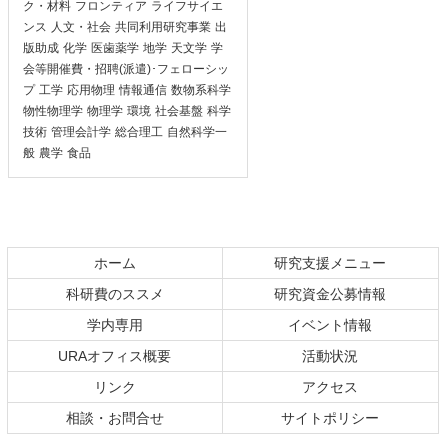
ク・材料
フロンティア
ライフサイエ
ンス
人文・社会
共同利用研究事業
出
版助成
化学
医歯薬学
地学
天文学
学
会等開催費・招聘(派遣)･フェローシッ
プ
工学
応用物理
情報通信
数物系科学
物性物理学
物理学
環境
社会基盤
科学
技術
管理会計学
総合理工
自然科学一
般
農学
食品
ホーム
研究支援メニュー
科研費のススメ
研究資金公募情報
学内専用
イベント情報
URAオフィス概要
活動状況
リンク
アクセス
相談・お問合せ
サイトポリシー