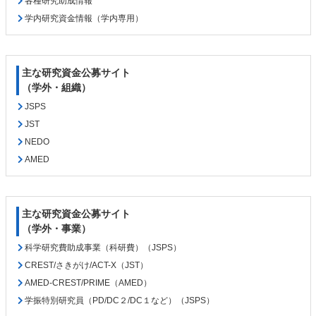
各種研究助成情報
の
戻
学内研究資金情報（学内専用）
先
る
頭
へ
戻
主な研究資金公募サイト
る
（学外・組織）
JSPS
JST
NEDO
AMED
主な研究資金公募サイト
（学外・事業）
科学研究費助成事業（科研費）（JSPS）
CREST/さきがけ/ACT-X（JST）
AMED-CREST/PRIME（AMED）
学振特別研究員（PD/DC２/DC１など）（JSPS）