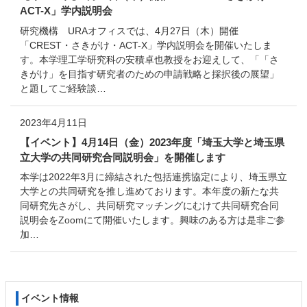
ACT-X」学内説明会
研究機構 URAオフィスでは、4月27日（木）開催
「CREST・さきがけ・ACT-X」学内説明会を開催いたしま
す。本学理工学研究科の安積卓也教授をお迎えして、「「さ
きがけ」を目指す研究者のための申請戦略と採択後の展望」
と題してご経験談…
2023年4月11日
【イベント】4月14日（金）2023年度「埼玉大学と埼玉県
立大学の共同研究合同説明会」を開催します
本学は2022年3月に締結された包括連携協定により、埼玉県立
大学との共同研究を推し進めております。本年度の新たな共
同研究先さがし、共同研究マッチングにむけて共同研究合同
説明会をZoomにて開催いたします。興味のある方は是非ご参
加…
コ
ペ
イベント情報
ン
ー