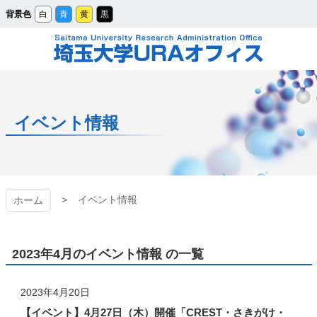
メ
背景色
白
青
黄
黒
イ
ン
コ
ン
テ
ン
ツ
埼玉大学URAオフィ
へ
ス
キ
ッ
ス
プ
イベント情報
イベント情報
ホーム
2023年4月のイベント情報 の一覧
2023年4月20日
【イベント】4月27日（木）開催「CREST・さきがけ・