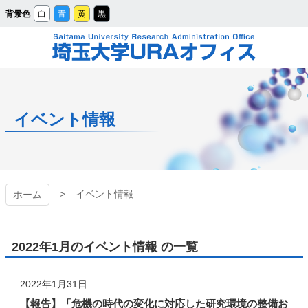
メ
背景色
白
青
黄
黒
イ
ン
コ
ン
テ
ン
ツ
埼玉大学URAオフィ
へ
ス
キ
ッ
ス
プ
イベント情報
イベント情報
ホーム
2022年1月のイベント情報 の一覧
2022年1月31日
【報告】「危機の時代の変化に対応した研究環境の整備お