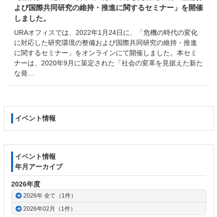
よび国際共同研究の維持・推進に関するセミナー」を開催
しました。
URAオフィスでは、2022年1月24日に、「危機の時代の変化
に対応した研究環境の整備および国際共同研究の維持・推進
に関するセミナー」をオンラインにて開催しました。本セミ
ナーは、2020年9月に策定された「社会の変革を見据えた新た
な発…
コ
ペ
イベント情報
ン
ー
テ
ジ
ン
の
ツ
先
イベント情報
本
頭
年月アーカイブ
文
へ
の
戻
2026年度
先
る
2026年 全て（1件）
頭
2026年02月（1件）
へ