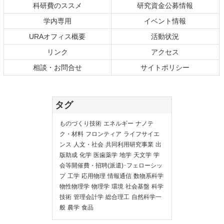
科研費のススメ
研究資金公募情報
学内専用
イベント情報
URAオフィス概要
活動状況
リンク
アクセス
相談・お問合せ
サイトポリシー
タグ
ものづくり技術
エネルギー
ナノテ
ク・材料
フロンティア
ライフサイエ
ンス
人文・社会
共同利用研究事業
出
版助成
化学
医歯薬学
地学
天文学
学
会等開催費・招聘(派遣)･フェローシッ
プ
工学
応用物理
情報通信
数物系科学
物性物理学
物理学
環境
社会基盤
科学
技術
管理会計学
総合理工
自然科学一
般
農学
食品