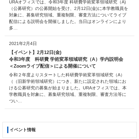
URAオフィスでは、令和3年度 科研費学術変革領域研究（A)
（公募研究）の公募開始を受け、2月12日(金)に本学教職員を
対象に、募集研究領域、重複制限、審査方法についてライブ
配信による説明会を開催しました。当日はオンラインにより
多…
2021年2月4日
【イベント】2月12日(金)
令和3年度 科研費 学術変革領域研究（A）学内説明会
＜Zoomライブ配信＞による開催について
令和２年度よりスタートした科研費学術変革領域研究（A）
（（旧新学術領域研究）につき、新たに設定された領域にお
ける公募研究の募集が始まりました。URAオフィスでは、本
学教職員を対象に、募集研究領域、重複制限、審査方法等に
つい…
コ
ペ
イベント情報
ン
ー
テ
ジ