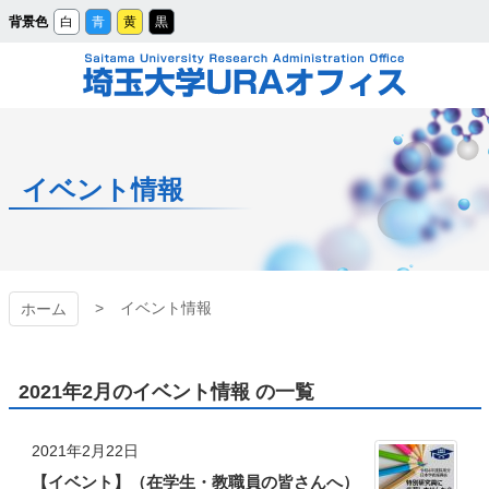
メ
背景色
白
青
黄
黒
イ
ン
コ
ン
テ
ン
ツ
埼玉大学URAオフィ
へ
ス
キ
ッ
ス
プ
イベント情報
イベント情報
ホーム
2021年2月のイベント情報 の一覧
2021年2月22日
【イベント】（在学生・教職員の皆さんへ）