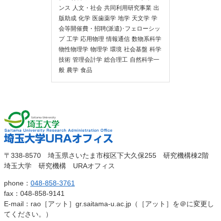
ンス
人文・社会
共同利用研究事業
出
版助成
化学
医歯薬学
地学
天文学
学
会等開催費・招聘(派遣)･フェローシッ
プ
工学
応用物理
情報通信
数物系科学
物性物理学
物理学
環境
社会基盤
科学
技術
管理会計学
総合理工
自然科学一
般
農学
食品
埼玉大
埼玉大学URAオ
〒338-8570 埼玉県さいたま市桜区下大久保255 研究機構棟2階
学
埼玉大学 研究機構 URAオフィス
フィス
phone：
048-858-3761
fax：048-858-9141
E-mail：rao［アット］gr.saitama-u.ac.jp（［アット］を＠に変更し
てください。）