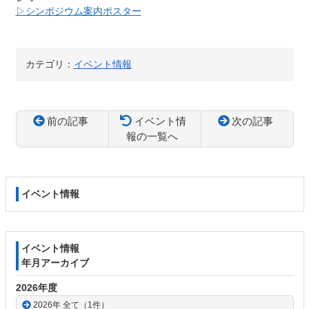
▷シンポジウム案内ポスター
カテゴリ：
イベント情報
前の記事
イベント情
次の記事
報の一覧へ
コ
ペ
ン
ー
テ
ジ
イベント情報
ン
の
ツ
先
本
頭
文
へ
イベント情報
の
戻
年月アーカイブ
先
る
頭
2026年度
へ
2026年 全て（1件）