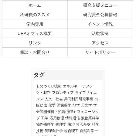
ホーム
研究支援メニュー
科研費のススメ
研究資金公募情報
学内専用
イベント情報
URAオフィス概要
活動状況
リンク
アクセス
相談・お問合せ
サイトポリシー
タグ
ものづくり技術
エネルギー
ナノテ
ク・材料
フロンティア
ライフサイエ
ンス
人文・社会
共同利用研究事業
出
版助成
化学
医歯薬学
地学
天文学
学
会等開催費・招聘(派遣)･フェローシッ
プ
工学
応用物理
情報通信
数物系科学
物性物理学
物理学
環境
社会基盤
科学
技術
管理会計学
総合理工
自然科学一