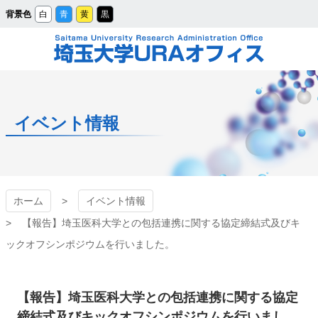
メ
背景色
白
青
黄
黒
イ
ン
コ
ン
テ
ン
ツ
埼玉大学URAオフィ
へ
ス
キ
ッ
ス
プ
イベント情報
ホーム
イベント情報
【報告】埼玉医科大学との包括連携に関する協定締結式及びキ
ックオフシンポジウムを行いました。
【報告】埼玉医科大学との包括連携に関する協定
締結式及びキックオフシンポジウムを行いまし