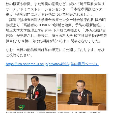
校の概要や特徴、また連携の意義など、続いて埼玉医科大学リ
サーチアドミニストレーションセンター 千本松孝明副センター
長より研究部門における連携について発表されました。
講演では埼玉医科大学総合医療センター総合診療内科 岡秀昭
教授より「高齢者のCOVID-19診断と治療、予防の最新情報」、
埼玉大学大学院理工学研究科 下川航也教授より「DNAと結び目
理論」が発表され、最後に、埼玉医科大学 松下祥副学長(研究等
担当)より今後に向けた期待が述べられ、閉会となりました。
なお、当日の配信動画は学内限定にて公開しております。ぜひ
ご視聴ください。
https://ura.saitama-u.ac.jp/private/4592/(学内専用ページ）