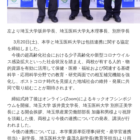
左より埼玉大学坂井学長、埼玉医科大学丸木理事長、別所学長
3月20日(土)、本学と埼玉医科大学は包括連携に関する協定
を締結しました。
今後の超高齢化社会における少子高齢化や新型コロナウイル
ス感染拡大といった社会状況を踏まえ、両校が有する人的・物
的資源を有効に活用して保健・医療・福祉および関連する基礎
科学・応用科学分野での教育・研究両面での相互補完機能を強
化し、ポストコロナ時代を見据えた地域社会の維持・発展に共
同で取り組むことが期待されます。
締結式終了後はオンライン(Zoom)によるキックオフシンポジ
ウムを開催。埼玉大学 坂井貴文学長、埼玉医科大学 別所正美学
長による開会挨拶、埼玉県産業労働部部長 加藤和男様より祝辞
を頂戴した後、両校より今後の連携についての発表、講演が行
われました。
今後の連携については、本学重原孝臣理事(研究・産学官連携
担当)・副学長、埼玉医科大学 森茂久副学長(教育等担当)より両