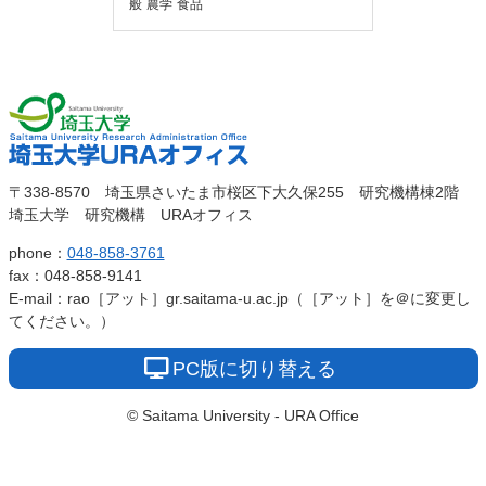
般
農学
食品
埼玉大
埼玉大学URAオ
〒338-8570 埼玉県さいたま市桜区下大久保255 研究機構棟2階
学
埼玉大学 研究機構 URAオフィス
フィス
phone：
048-858-3761
fax：048-858-9141
E-mail：rao［アット］gr.saitama-u.ac.jp（［アット］を＠に変更し
てください。）
PC版に切り替える
© Saitama University - URA Office