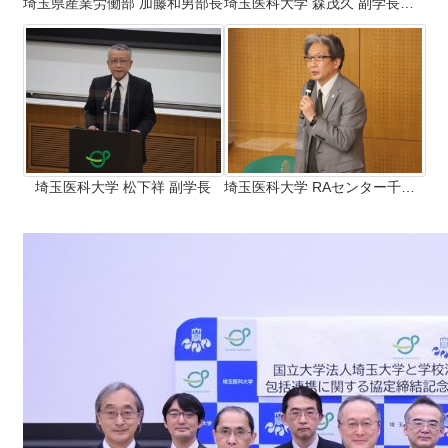
埼玉県産業労働部 加藤和男部長
埼玉医科大学 森茂久 副学長（教育等担当）
埼玉医科大学 松下祥 副学長
埼玉医科大学 RAセンター千本松孝明 副センター長