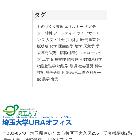
タグ
ものづくり技術
エネルギー
ナノテ
ク・材料
フロンティア
ライフサイエ
ンス
人文・社会
共同利用研究事業
出
版助成
化学
医歯薬学
地学
天文学
学
会等開催費・招聘(派遣)･フェローシッ
プ
工学
応用物理
情報通信
数物系科学
物性物理学
物理学
環境
社会基盤
科学
技術
管理会計学
総合理工
自然科学一
般
農学
食品
埼玉大
埼玉大学URAオ
〒338-8570 埼玉県さいたま市桜区下大久保255 研究機構棟2階
学
埼玉大学 研究機構 URAオフィス