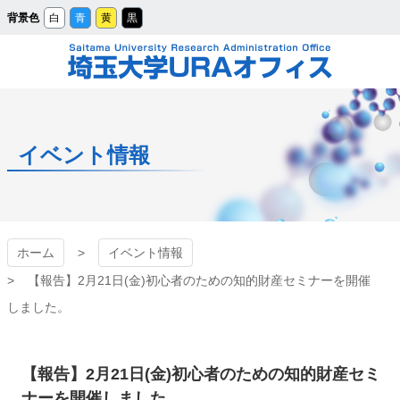
メ
背景色
白
青
黄
黒
イ
ン
コ
ン
テ
ン
ツ
埼玉大学URAオフィ
へ
ス
キ
ッ
ス
プ
イベント情報
ホーム
イベント情報
【報告】2月21日(金)初心者のための知的財産セミナーを開催
しました。
【報告】2月21日(金)初心者のための知的財産セミ
ナーを開催しました。