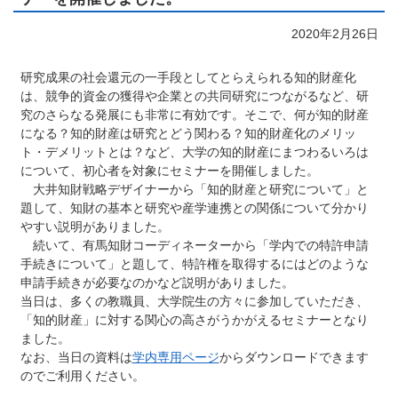
2020年2月26日
研究成果の社会還元の一手段としてとらえられる知的財産化
は、競争的資金の獲得や企業との共同研究につながるなど、研
究のさらなる発展にも非常に有効です。そこで、何が知的財産
になる？知的財産は研究とどう関わる？知的財産化のメリッ
ト・デメリットとは？など、大学の知的財産にまつわるいろは
について、初心者を対象にセミナーを開催しました。
大井知財戦略デザイナーから「知的財産と研究について」と
題して、知財の基本と研究や産学連携との関係について分かり
やすい説明がありました。
続いて、有馬知財コーディネーターから「学内での特許申請
手続きについて」と題して、特許権を取得するにはどのような
申請手続きが必要なのかなど説明がありました。
当日は、多くの教職員、大学院生の方々に参加していただき、
「知的財産」に対する関心の高さがうかがえるセミナーとなり
ました。
なお、当日の資料は
学内専用ページ
からダウンロードできます
のでご利用ください。