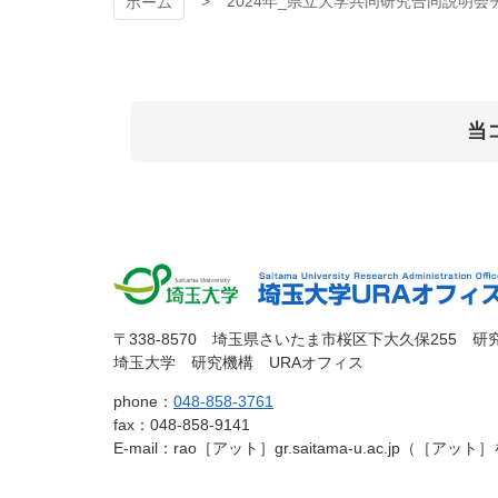
2024年_県立大学共同研究合同説明会
ホーム
当
コ
ペ
ン
ー
テ
ジ
ン
の
ツ
先
本
頭
文
へ
埼玉大
埼玉大学
の
戻
〒338-8570 埼玉県さいたま市桜区下大久保255 研
先
る
埼玉大学 研究機構 URAオフィス
学
URAオフィ
頭
phone：
048-858-3761
へ
fax：048-858-9141
戻
ス
E-mail：rao［アット］gr.saitama-u.ac.jp（
る