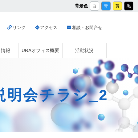
メ
背景色
白
青
黄
黒
イ
ン
コ
リンク
アクセス
相談・お問合せ
ン
テ
ン
ツ
ト情報
URAオフィス概要
活動状況
へ
ス
キ
ッ
プ
説明会チラシ_2