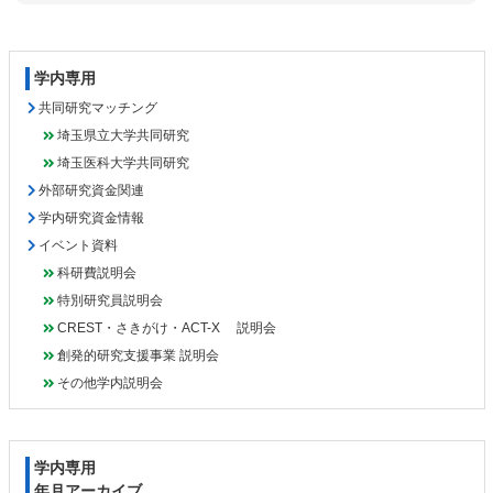
コ
ペ
ン
ー
テ
ジ
学内専用
ン
の
ツ
先
共同研究マッチング
本
頭
埼玉県立大学共同研究
文
へ
埼玉医科大学共同研究
の
戻
外部研究資金関連
先
る
学内研究資金情報
頭
へ
イベント資料
戻
科研費説明会
る
特別研究員説明会
CREST・さきがけ・ACT-X 説明会
創発的研究支援事業 説明会
その他学内説明会
学内専用
年月アーカイブ