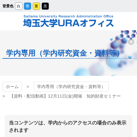
メ
背景色
白
青
黄
黒
イ
ン
コ
ン
テ
ン
ツ
埼玉大学URAオフィ
へ
ス
キ
ッ
ス
プ
学内専用（学内研究資金・資料等）
ホーム
学内専用（学内研究資金・資料等）
【資料・配信動画】12月11日(金)開催 知的財産セミナー
当コンテンツは、学内からのアクセスの場合のみ表示
されます