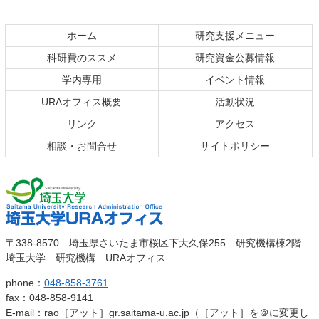
ホーム
研究支援メニュー
科研費のススメ
研究資金公募情報
学内専用
イベント情報
URAオフィス概要
活動状況
リンク
アクセス
相談・お問合せ
サイトポリシー
埼玉大
埼玉大学URAオ
〒338-8570 埼玉県さいたま市桜区下大久保255 研究機構棟2階
学
埼玉大学 研究機構 URAオフィス
フィス
phone：
048-858-3761
fax：048-858-9141
E-mail：rao［アット］gr.saitama-u.ac.jp（［アット］を＠に変更し